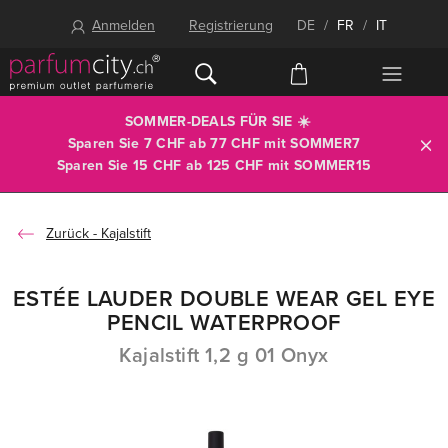
Anmelden
Registrierung
DE
/
FR
/
IT
SOMMER-DEALS FÜR SIE ☀️
Sparen Sie 7 CHF ab 77 CHF mit
SOMMER7
Sparen Sie 15 CHF ab 125 CHF mit
SOMMER15
Kajalstift
ESTÉE LAUDER DOUBLE WEAR GEL EYE
PENCIL WATERPROOF
Kajalstift 1,2 g 01 Onyx