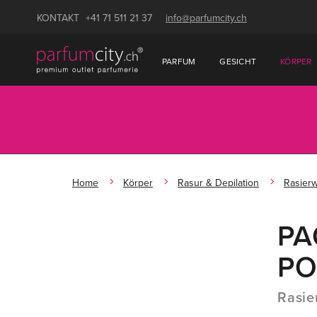
KONTAKT
+41 71 511 21 37
info@parfumcity.ch
PARFUM
GESICHT
KÖRPER
Home
Körper
Rasur & Depilation
Rasier
PA
PO
Rasie