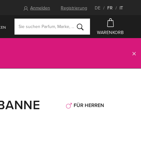
Anmelden
Registrierung
DE
/
FR
/
IT
KEN
WARENKORB
ABANNE
FÜR HERREN