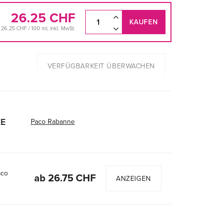
26.25 CHF
KAUFEN
26.25 CHF / 100 ml, inkl. MwSt.
VERFÜGBARKEIT ÜBERWACHEN
E
Paco Rabanne
aco
ab 26.75 CHF
ANZEIGEN