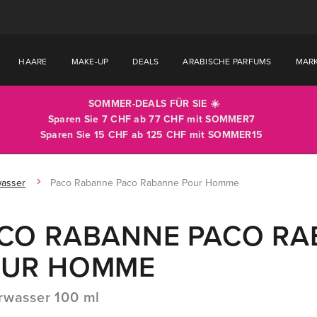
HAARE
MAKE-UP
DEALS
ARABISCHE PARFUMS
MAR
SOMMER-DEALS FÜR SIE ☀️
Sparen Sie 7 CHF ab 77 CHF mit
SOMMER7
Sparen Sie 15 CHF ab 125 CHF mit
SOMMER15
wasser
Paco Rabanne Paco Rabanne Pour Homme
CO RABANNE PACO R
UR HOMME
rwasser 100 ml