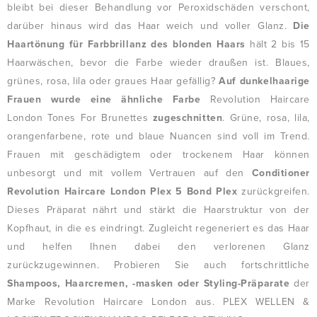
bleibt bei dieser Behandlung vor Peroxidschäden verschont,
darüber hinaus wird das Haar weich und voller Glanz.
Die
Haartönung für Farbbrillanz des blonden Haars
hält 2 bis 15
Haarwäschen, bevor die Farbe wieder draußen ist. Blaues,
grünes, rosa, lila oder graues Haar gefällig?
Auf dunkelhaarige
Frauen wurde eine ähnliche Farbe
Revolution Haircare
London Tones For Brunettes
zugeschnitten
. Grüne, rosa, lila,
orangenfarbene, rote und blaue Nuancen sind voll im Trend.
Frauen mit geschädigtem oder trockenem Haar können
unbesorgt und mit vollem Vertrauen auf den
Conditioner
Revolution Haircare London Plex 5 Bond Plex
zurückgreifen.
Dieses Präparat nährt und stärkt die Haarstruktur von der
Kopfhaut, in die es eindringt. Zugleicht regeneriert es das Haar
und helfen Ihnen dabei den verlorenen Glanz
zurückzugewinnen. Probieren Sie auch fortschrittliche
Shampoos, Haarcremen, -masken oder Styling-Präparate
der
Marke Revolution Haircare London aus. PLEX WELLEN &