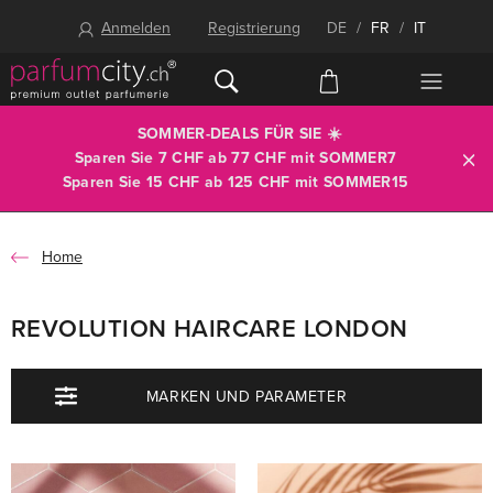
Anmelden
Registrierung
DE
/
FR
/
IT
SOMMER-DEALS FÜR SIE ☀️
Sparen Sie 7 CHF ab 77 CHF mit
SOMMER7
Sparen Sie 15 CHF ab 125 CHF mit
SOMMER15
Home
REVOLUTION HAIRCARE LONDON
MARKEN UND PARAMETER