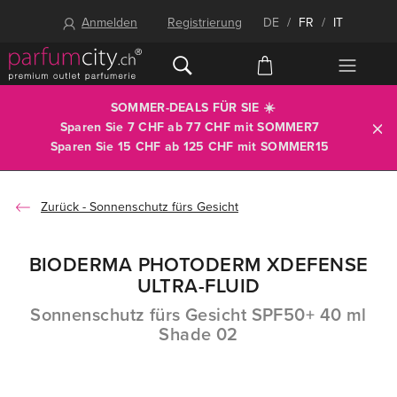
Anmelden
Registrierung
DE
/
FR
/
IT
SOMMER-DEALS FÜR SIE ☀️
Sparen Sie 7 CHF ab 77 CHF mit
SOMMER7
Sparen Sie 15 CHF ab 125 CHF mit
SOMMER15
Sonnenschutz fürs Gesicht
BIODERMA PHOTODERM XDEFENSE
ULTRA-FLUID
Sonnenschutz fürs Gesicht SPF50+ 40 ml
Shade 02