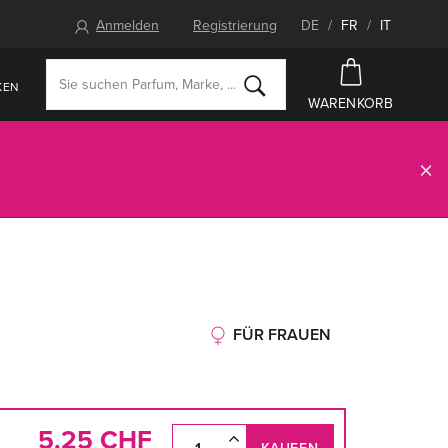
Anmelden
Registrierung
DE
/
FR
/
IT
KEN
WARENKORB
FÜR FRAUEN
5.25 CHF