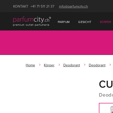
KONTAKT
+41 71 511 21 37
info@parfumcity.ch
PARFUM
GESICHT
KÖRPER
Home
Körper
Deodorant
Deodorant
CU
Deodo