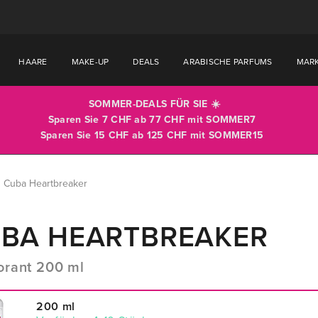
HAARE
MAKE-UP
DEALS
ARABISCHE PARFUMS
MAR
SOMMER-DEALS FÜR SIE ☀️
Sparen Sie 7 CHF ab 77 CHF mit
SOMMER7
Sparen Sie 15 CHF ab 125 CHF mit
SOMMER15
Cuba Heartbreaker
BA HEARTBREAKER
rant 200 ml
200 ml