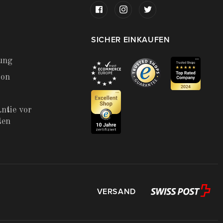
SICHER EINKAUFEN
ung
ion
ntie vor
ten
VERSAND