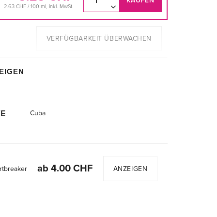
KAUFEN
2.63 CHF / 100 ml, inkl. MwSt.
VERFÜGBARKEIT ÜBERWACHEN
EIGEN
E
Cuba
ab 4.00 CHF
ANZEIGEN
rtbreaker