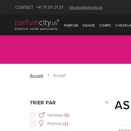
CONTACT
+41 71 511 21 37
info@parfumcity.ch
PARFUM
VISAGE
CORPS
CHEVEU
Accueil
Asdaaf
AS
TRIER PAR
Homme
(
5
)
Femme
(
2
)