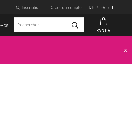
Inscription
Créer un compte
DE
/
FR
/
IT
OMOS
PANIER