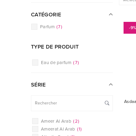
CATÉGORIE
Parfum
(
7
)
-9
TYPE DE PRODUIT
Eau de parfum
(
7
)
SÉRIE
Asdaa
Ameer Al Arab
(
2
)
Ameerat Al Arab
(
1
)