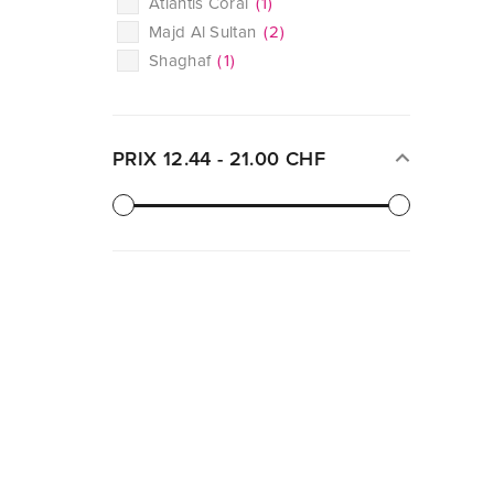
Atlantis Coral
(
1
)
Majd Al Sultan
(
2
)
Shaghaf
(
1
)
PRIX
12.44
-
21.00
CHF