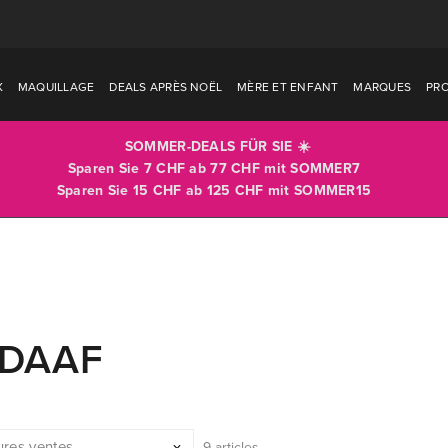
X
MAQUILLAGE
DEALS APRÈS NOËL
MÈRE ET ENFANT
MARQUES
PR
SOMMER-DEALS FÜR SIE ☀️
Sparen Sie 7 CHF ab 77 CHF mit
SOMMER7
Sparen Sie 15 CHF ab 125 CHF mit
SOMMER15
DAAF
9 articles