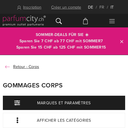
Inscription
Créer un compte
DE
/
FR
/
IT
SOMMER-DEALS FÜR SIE ☀️
Sparen Sie 7 CHF ab 77 CHF mit
SOMMER7
Sparen Sie 15 CHF ab 125 CHF mit
SOMMER15
Corps
GOMMAGES CORPS
MARQUES ET PARAMÈTRES
AFFICHER LES CATÉGORIES