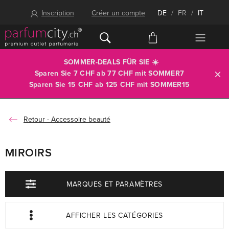
Inscription
Créer un compte
DE
/
FR
/
IT
SOMMER-DEALS FÜR SIE ☀️
Sparen Sie 7 CHF ab 77 CHF mit
SOMMER7
Sparen Sie 15 CHF ab 125 CHF mit
SOMMER15
Accessoire beauté
MIROIRS
MARQUES ET PARAMÈTRES
AFFICHER LES CATÉGORIES