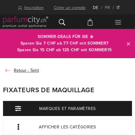
Inscription
Créer un compte
DE
/
FR
/
IT
SOMMER-DEALS FÜR SIE ☀️
Sparen Sie 7 CHF ab 77 CHF mit
SOMMER7
Sparen Sie 15 CHF ab 125 CHF mit
SOMMER15
Teint
FIXATEURS DE MAQUILLAGE
MARQUES ET PARAMÈTRES
AFFICHER LES CATÉGORIES