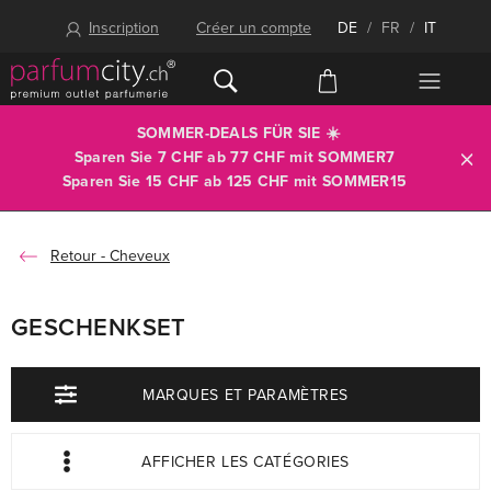
Inscription
Créer un compte
DE
/
FR
/
IT
SOMMER-DEALS FÜR SIE ☀️
Sparen Sie 7 CHF ab 77 CHF mit
SOMMER7
Sparen Sie 15 CHF ab 125 CHF mit
SOMMER15
Cheveux
GESCHENKSET
MARQUES ET PARAMÈTRES
AFFICHER LES CATÉGORIES