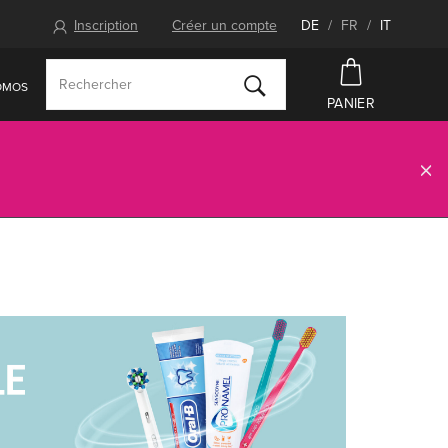
Inscription
Créer un compte
DE
/
FR
/
IT
OMOS
PANIER