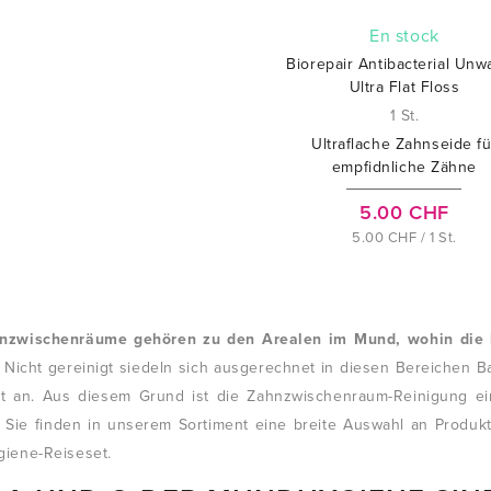
En stock
Biorepair Antibacterial Un
Ultra Flat Floss
1 St.
Ultraflache Zahnseide fü
empfidnliche Zähne
5.00 CHF
5.00 CHF / 1 St.
nzwischenräume gehören zu den Arealen im Mund, wohin die h
Nicht gereinigt siedeln sich ausgerechnet in diesen Bereichen 
rt an. Aus diesem Grund ist die Zahnzwischenraum-Reinigung ein
 Sie finden in unserem Sortiment eine breite Auswahl an Produkte
iene-Reiseset.