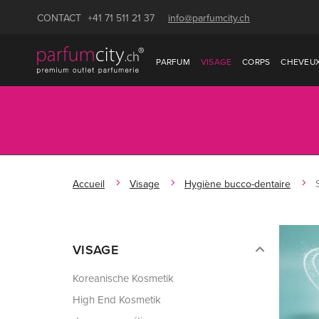
CONTACT
+41 71 511 21 37
info@parfumcity.ch
PARFUM
VISAGE
CORPS
CHEVEU
Accueil
Visage
Hygiène bucco-dentaire
VISAGE
Koreanische Kosmetik
High End Kosmetik