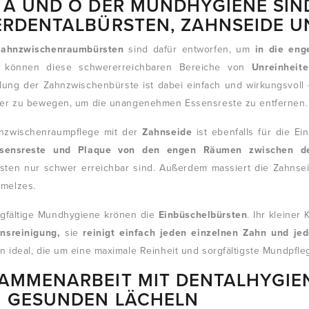
 A UND O DER MUNDHYGIENE SIND
ERDENTALBÜRSTEN, ZAHNSEIDE 
Zahnzwischenraumbürsten
sind dafür entworfen, um
in die eng
n können diese schwererreichbaren Bereiche von
Unreinhei
ung der Zahnzwischenbürste ist dabei einfach und wirkungsvoll – 
her zu bewegen, um die unangenehmen Essensreste zu entfernen.
nzwischenraumpflege mit der
Zahnseide
ist ebenfalls für die Ei
Essensreste und Plaque von den engen Räumen zwischen d
sten nur schwer erreichbar sind. Außerdem massiert die Zahnsei
melzes.
rgfältige Mundhygiene krönen die
Einbüschelbürsten
. Ihr kleiner
onsreinigung,
sie
reinigt einfach jeden einzelnen Zahn und je
 ideal, die um eine maximale Reinheit und sorgfältigste Mundpfle
AMMENARBEIT MIT DENTALHYGIEN
 GESUNDEN LÄCHELN