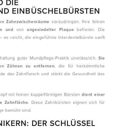
 DIE
UND EINBÜSCHELBÜRSTEN
en Zahnzwischenräume
vorzudringen. Ihre feinen
ten und
von
angesiedelter Plaque
befreien. Die
es reicht, die eingeführte Interdentalbürste sanft
nhaltung guter Mundpflege-Praktik unerlässlich.
Sie
en Zähnen zu entfernen
, die für herkömmliche
de das Zahnfleisch und stärkt die Gesundheit des
 Kopf mit feinen kuppelförmigen Borsten
dient einer
de Zahnfläche
. Diese Zahnbürsten eignen sich für
ge bemüht sind.
IKERN: DER SCHLÜSSEL