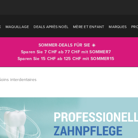
X
MAQUILLAGE
DEALS APRÈS NOËL
MÈRE ET ENFANT
MARQUES
PR
SOMMER-DEALS FÜR SIE ☀️
Sparen Sie 7 CHF ab 77 CHF mit
SOMMER7
Sparen Sie 15 CHF ab 125 CHF mit
SOMMER15
Soins interdentaires