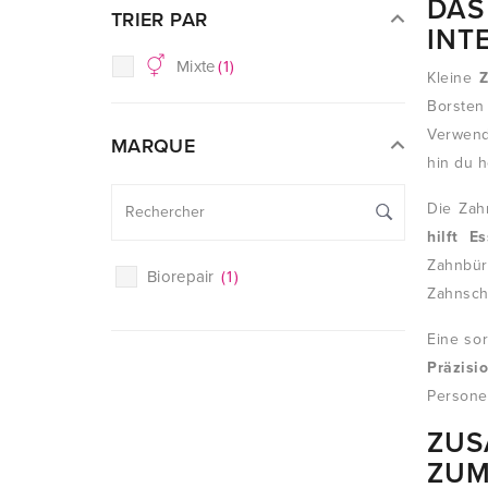
DAS
TRIER PAR
INT
Mixte
(
1
)
Kleine
Borste
Verwend
MARQUE
hin du 
Die Zah
hilft 
Zahnbür
Biorepair
(
1
)
Zahnsch
Eine so
Präzisi
Personen
ZUS
ZUM