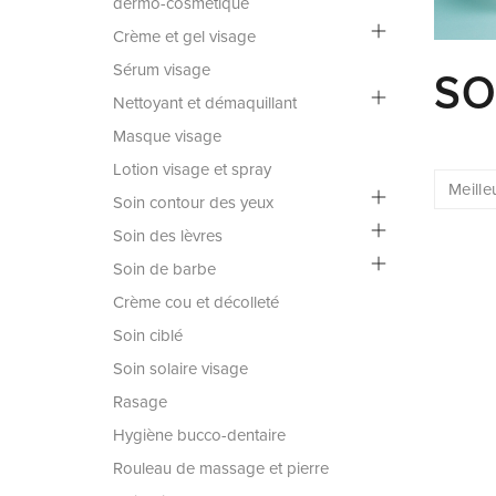
dermo-cosmétique
Crème et gel visage
Sérum visage
SO
Nettoyant et démaquillant
Masque visage
Lotion visage et spray
Soin contour des yeux
Soin des lèvres
Soin de barbe
Crème cou et décolleté
Soin ciblé
Soin solaire visage
Rasage
Hygiène bucco-dentaire
Rouleau de massage et pierre