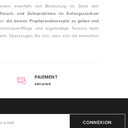
eniker ebenfalls von Bedeutung ist. Dank den
fleisch- und Zahnprobleme im Anfangsstadium
hnen
die besten Prophylaxekonzepte zu geben und
schenraum-Pflege und regelmäßige Termine beim
n. Überzeugen Sie sich, dass sich die Investition
PAIEMENT
sécurisé
CONNEXION