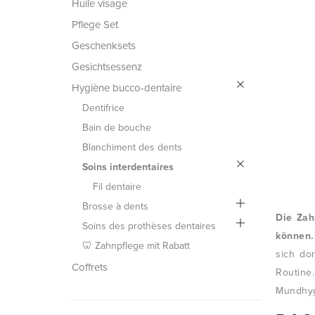
Huile visage
Pflege Set
Geschenksets
Gesichtsessenz
Hygiène bucco-dentaire
Dentifrice
Bain de bouche
Blanchiment des dents
Soins interdentaires
Fil dentaire
Brosse à dents
Die Zah
Soins des prothèses dentaires
können.
🦷 Zahnpflege mit Rabatt
sich do
Coffrets
Routine.
Mundhyg