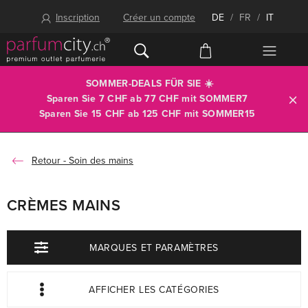
Inscription
Créer un compte
DE
/
FR
/
IT
SOMMER-DEALS FÜR SIE ☀️
Sparen Sie 7 CHF ab 77 CHF mit
SOMMER7
Sparen Sie 15 CHF ab 125 CHF mit
SOMMER15
Soin des mains
CRÈMES MAINS
MARQUES ET PARAMÈTRES
AFFICHER LES CATÉGORIES