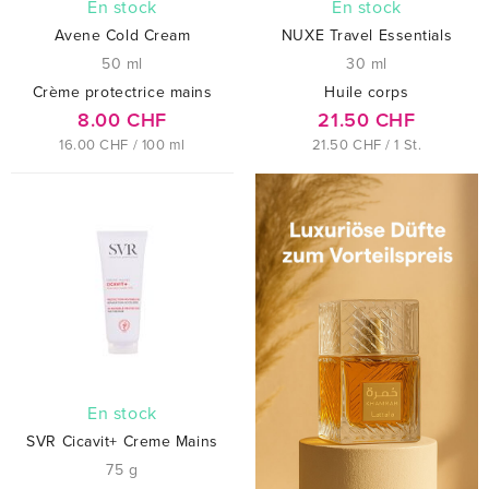
En stock
En stock
Avene Cold Cream
NUXE Travel Essentials
50 ml
30 ml
Crème protectrice mains
Huile corps
8.00 CHF
21.50 CHF
16.00 CHF / 100 ml
21.50 CHF / 1 St.
En stock
SVR Cicavit+ Creme Mains
75 g