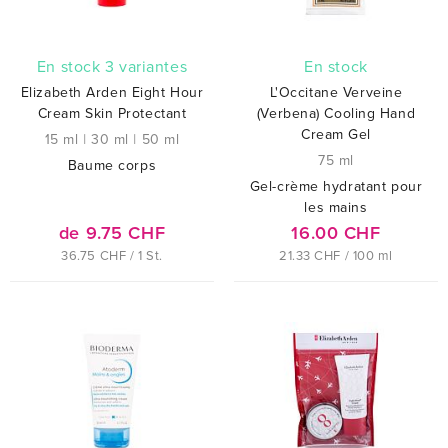
En stock 3 variantes
En stock
Elizabeth Arden Eight Hour
L'Occitane Verveine
Cream Skin Protectant
(Verbena) Cooling Hand
Cream Gel
15 ml
|
30 ml
|
50 ml
75 ml
Baume corps
Gel-crème hydratant pour
les mains
de 9.75 CHF
16.00 CHF
36.75 CHF / 1 St.
21.33 CHF / 100 ml