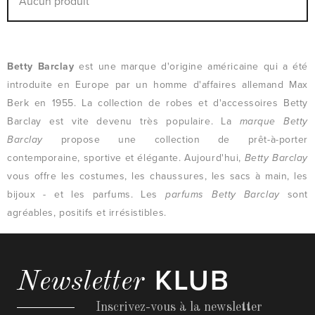
Aucun produit
Betty Barclay
est une marque d'origine américaine qui a été
introduite en Europe par un homme d'affaires allemand Max
Berk en 1955. La collection de robes et d'accessoires Betty
Barclay est vite devenu très populaire. La
marque Betty
Barclay
propose une collection de prêt-à-porter
contemporaine, sportive et élégante. Aujourd'hui,
Betty Barclay
vous offre les costumes, les chaussures, les sacs à main, les
bijoux - et les parfums. Les
parfums Betty Barclay
sont
agréables, positifs et irrésistibles.
KLUB
Newsletter
Inscrivez-vous à la newsletter