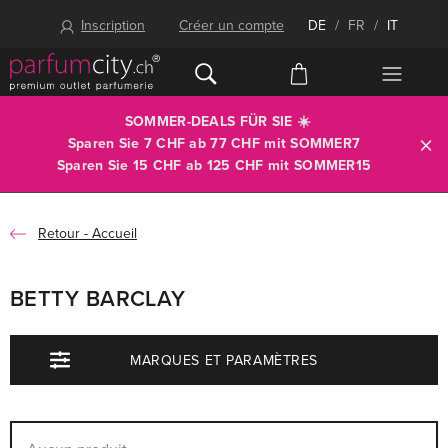
Inscription
Créer un compte
DE
/
FR
/
IT
SOMMER-DEALS FÜR SIE ☀️
Sparen Sie 7 CHF ab 77 CHF mit
SOMMER7
Sparen Sie 15 CHF ab 125 CHF mit
SOMMER15
Accueil
BETTY BARCLAY
MARQUES ET PARAMÈTRES