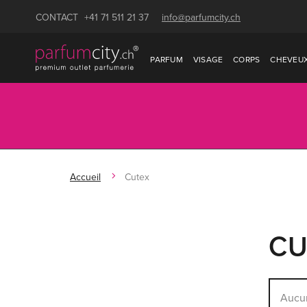
CONTACT
+41 71 511 21 37
info@parfumcity.ch
PARFUM
VISAGE
CORPS
CHEVEU
Accueil
Cutex
CU
Aucun