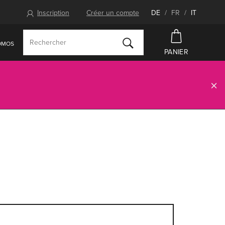
Inscription
Créer un compte
DE
/
FR
/
IT
OMOS
PANIER