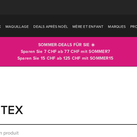
X
MAQUILLAGE
DEALS APRÈS NOËL
MÈRE ET ENFANT
MARQUES
PR
SOMMER-DEALS FÜR SIE ☀️
Sparen Sie 7 CHF ab 77 CHF mit
SOMMER7
Sparen Sie 15 CHF ab 125 CHF mit
SOMMER15
TEX
 produit