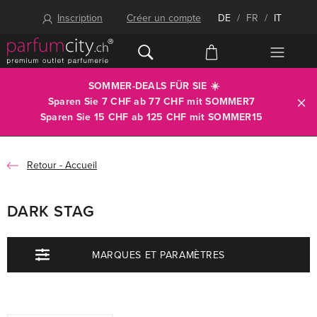
Inscription
Créer un compte
DE
/
FR
/
IT
SOMMER-DEALS FÜR SIE ☀️
Sparen Sie 7 CHF ab 77 CHF mit
SOMMER7
Sparen Sie 15 CHF ab 125 CHF mit
SOMMER15
Accueil
DARK STAG
MARQUES ET PARAMÈTRES