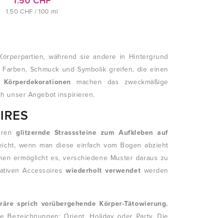
1.50 CHF
1.50 CHF / 100 ml
örperpartien, während sie andere in Hintergrund
, Farben, Schmuck und Symbolik greifen, die einen
e Körperdekorationen
machen das zweckmäßige
h unser Angebot inspirieren.
IRES
ören
glitzernde Strasssteine zum Aufkleben auf
eicht, wenn man diese einfach vom Bogen abzieht
rmen ermöglicht es, verschiedene Muster daraus zu
orativen Accessoires
wiederholt verwendet
werden
oräre sprich vorübergehende Körper-Tätowierung.
e Bezeichnungen: Orient, Holiday oder Party. Die