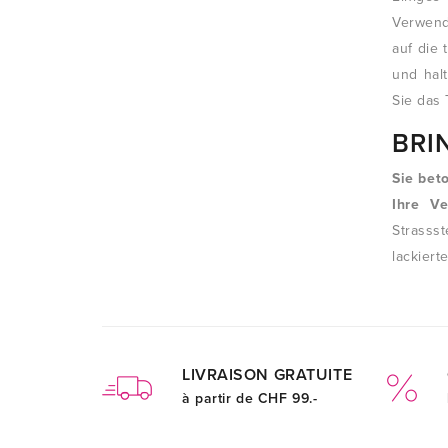
Verwend
auf die
und hal
Sie das 
BRI
Sie bet
Ihre V
Strasss
lackier
LIVRAISON GRATUITE
à partir de CHF 99.-