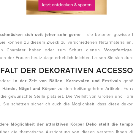
schmücken sich seit jeher sehr gerne
– sie betonen gewisse K
. Sie können zu diesem Zweck zu verschiedenen Naturmaterialien
ösen Charakter haben oder zum Schutz dienen.
Vorgefertigt
n der Frauen heutzutage erheblich leichter. Lassen Sie sich durc
LFALT DER DEKORATIVEN ACCESSO
ondere
in der Zeit von Bällen, Karnevalen und Festivals
geh
, Hände, Nägel und Körper
zu den heißbegehrten Artikeln. Es r
 die gewünschte Stelle platziert. Die Vielfalt von Größen und Fo
n. Sie schätzen sicherlich auch die Möglichkeit, dass diese dek
dere Möglichkeit der attraktiven Körper Deko stellt die temp
 über die thematische Ausrichtung von diesen verraten Ihnen di