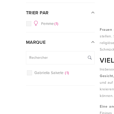
TRIER PAR
Femme
(
1
)
Frauen 
stellen
MARQUE
religi
Schmücke
VIE
Insbes
Gabriella Salvete
(
1
)
Gesicht
und auf
kreiere
können.
Eine an
Einiges