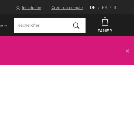
Inscription
Créer un compte
DE
/
FR
/
IT
OMOS
PANIER