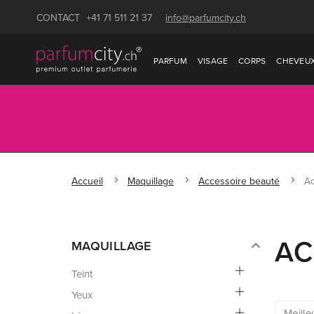
CONTACT
+41 71 511 21 37
info@parfumcity.ch
PARFUM
VISAGE
CORPS
CHEVEU
Accueil
Maquillage
Accessoire beauté
Ac
AC
MAQUILLAGE
Teint
Yeux