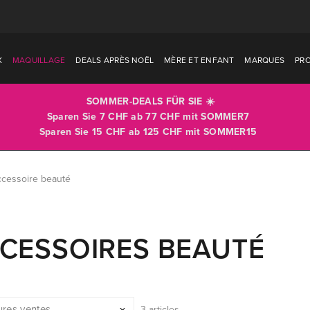
X
MAQUILLAGE
DEALS APRÈS NOËL
MÈRE ET ENFANT
MARQUES
PR
SOMMER-DEALS FÜR SIE ☀️
Sparen Sie 7 CHF ab 77 CHF mit
SOMMER7
Sparen Sie 15 CHF ab 125 CHF mit
SOMMER15
cessoire beauté
CESSOIRES BEAUTÉ
3 articles