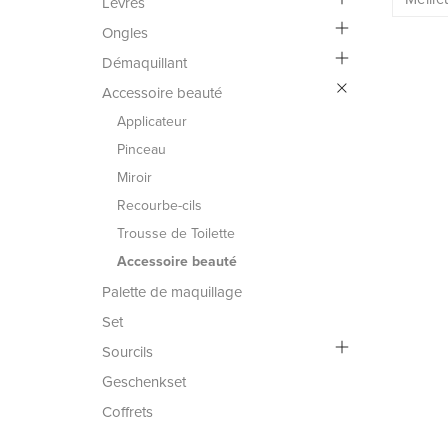
Lèvres
Ongles
Démaquillant
Accessoire beauté
Applicateur
Pinceau
Miroir
Recourbe-cils
Trousse de Toilette
Accessoire beauté
Palette de maquillage
Set
Sourcils
Geschenkset
Coffrets