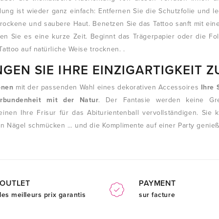
ung ist wieder ganz einfach: Entfernen Sie die Schutzfolie und l
 trockene und saubere Haut. Benetzen Sie das Tattoo sanft mit e
ten Sie es eine kurze Zeit. Beginnt das Trägerpapier oder die Fo
Tattoo auf natürliche Weise trocknen. .
NGEN SIE IHRE EINZIGARTIGKEIT 
onen
mit der passenden Wahl eines dekorativen Accessoires
Ihre 
erbundenheit mit der Natur
. Der Fantasie werden keine Gr
teinen Ihre Frisur für das Abiturientenball vervollständigen. Si
ten Nägel schmücken … und die Komplimente auf einer Party genie
OUTLET
PAYMENT
les meilleurs prix garantis
sur facture