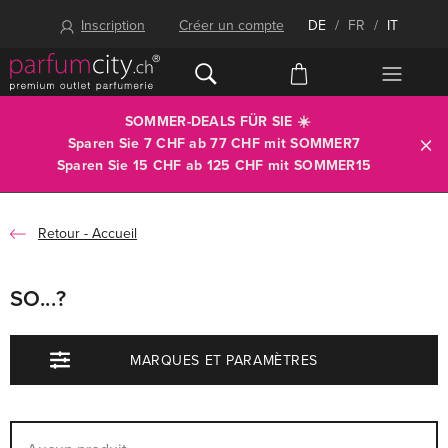
Inscription
Créer un compte
DE
/
FR
/
IT
SOMMER-DEALS FÜR SIE ☀️
Sparen Sie 7 CHF ab 77 CHF mit
SOMMER7
Sparen Sie 15 CHF ab 125 CHF mit
SOMMER15
Accueil
SO...?
MARQUES ET PARAMÈTRES