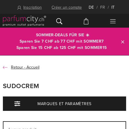
Inscription
Créer un compte
DE
/
FR
/
IT
SOMMER-DEALS FÜR SIE ☀️
Sparen Sie 7 CHF ab 77 CHF mit
SOMMER7
Sparen Sie 15 CHF ab 125 CHF mit
SOMMER15
Accueil
SUDOCREM
MARQUES ET PARAMÈTRES