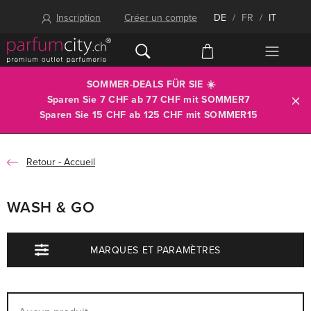
Inscription
Créer un compte
DE
/
FR
/
IT
SOMMER-DEALS FÜR SIE ☀️
Sparen Sie 7 CHF ab 77 CHF mit
SOMMER7
Sparen Sie 15 CHF ab 125 CHF mit
SOMMER15
Accueil
WASH & GO
MARQUES ET PARAMÈTRES