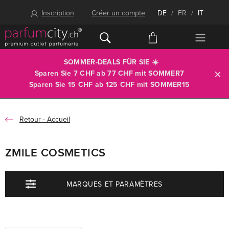
Inscription
Créer un compte
DE
/
FR
/
IT
SOMMER-DEALS FÜR SIE ☀️
Sparen Sie 7 CHF ab 77 CHF mit
SOMMER7
Sparen Sie 15 CHF ab 125 CHF mit
SOMMER15
Accueil
ZMILE COSMETICS
MARQUES ET PARAMÈTRES