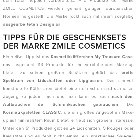
dem roten Teppich vorbereiten… Alle Produkte der Marke
ZMILE COSMETICS werden gemäß gültigen europäischen
Normen hergestellt. Die Marke lockt auch mit ihrem sorgfältig
ausgearbeiteten Design
an.
TIPPS FÜR DIE GESCHENKSETS
DER MARKE ZMILE COSMETICS
Ein heißer Tipp ist das
Kosmetikköfferchen My Treasure Case
,
das insgesamt 113 Produkte für Ihr verblüffendes Make-up
bietet. Zu seinen größten Schätzen gehört das
breite
Spektrum von Lidschatten oder Lipglossen
. Das sinnvoll
konstruierte Köfferchen bietet einen einfachen und schnellen
Zugang zu jedem Fach und man kann es auch
nach dem
Aufbrauchen der Schminksachen gebrauchen
. Die
Kosmetikpaletten CLASSIC
, die ein großes Angebot an Make-
up auf minimalstem Raum bietet, erfreut sich großem Interesse.
Unter den 51 Produkten gibt es 24 Lidschatten, 5 Rouges oder
Kajalstifte und es fehlt nicht einmal ein
praktischer Spiegel
.