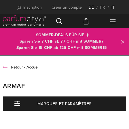
Inscription
Créer un compte
DE
/
FR
/
IT
SOMMER-DEALS FÜR SIE ☀️
Sparen Sie 7 CHF ab 77 CHF mit
SOMMER7
Sparen Sie 15 CHF ab 125 CHF mit
SOMMER15
Accueil
ARMAF
MARQUES ET PARAMÈTRES