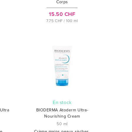
Corps
15.50 CHF
7.75 CHF / 100 ml
En stock
ltra
BIODERMA Atoderm Ultra-
Nourishing Cream
50 ml
te
Crème mains peaux sèches,