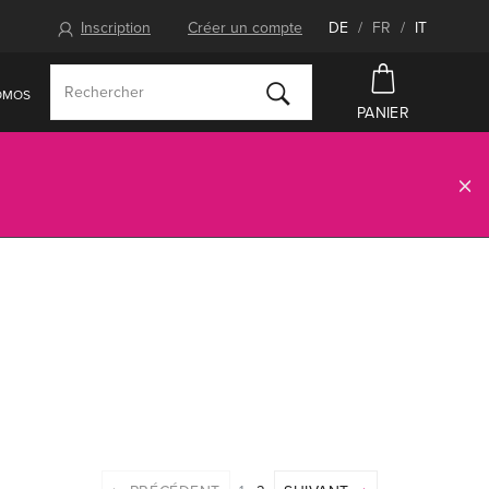
Inscription
Créer un compte
DE
/
FR
/
IT
OMOS
PANIER