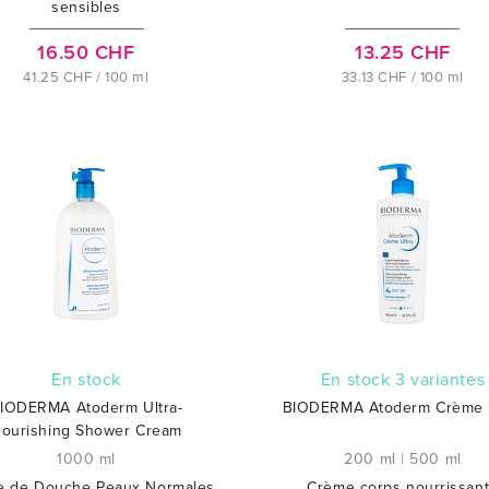
sensibles
16.50 CHF
13.25 CHF
41.25 CHF / 100 ml
33.13 CHF / 100 ml
En stock
En stock 3 variantes
IODERMA Atoderm Ultra-
BIODERMA Atoderm Crème U
ourishing Shower Cream
1000 ml
200 ml
|
500 ml
e de Douche Peaux Normales
Crème corps nourrissan