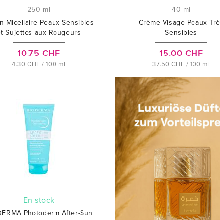
250 ml
40 ml
on Micellaire Peaux Sensibles
Crème Visage Peaux Trè
et Sujettes aux Rougeurs
Sensibles
10.75 CHF
15.00 CHF
4.30 CHF / 100 ml
37.50 CHF / 100 ml
En stock
DERMA Photoderm After-Sun