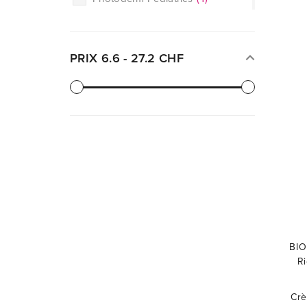
Pigmentbio
(
1
)
Sébium
(
9
)
Sensibio
(
8
)
PRIX
6.6
-
27.2
CHF
BIO
R
Crè