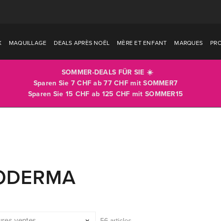
X
MAQUILLAGE
DEALS APRÈS NOËL
MÈRE ET ENFANT
MARQUES
PR
SOMMER-DEALS FÜR SIE ☀️
Sparen Sie 7 CHF ab 77 CHF mit
SOMMER7
Sparen Sie 15 CHF ab 125 CHF mit
SOMMER15
ODERMA
56 articles