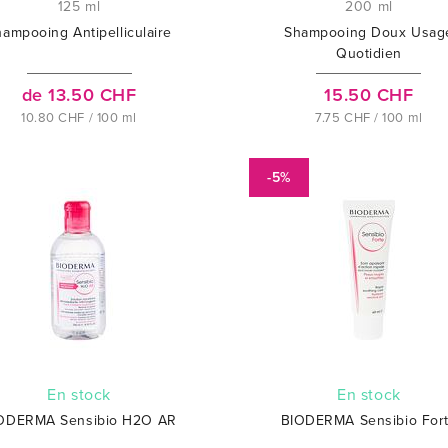
125 ml
200 ml
ampooing Antipelliculaire
Shampooing Doux Usag
Quotidien
de 13.50 CHF
15.50 CHF
10.80 CHF / 100 ml
7.75 CHF / 100 ml
-5%
En stock
En stock
ODERMA Sensibio H2O AR
BIODERMA Sensibio For