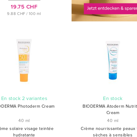
19.75 CHF
9.88 CHF / 100 ml
En stock 2 variantes
En stock
ODERMA Photoderm Cream
BIODERMA Atoderm Nutrit
Cream
40 ml
40 ml
ème solaire visage teintée
Crème nourrissante peaux 
hydratante
sèches à sensibles