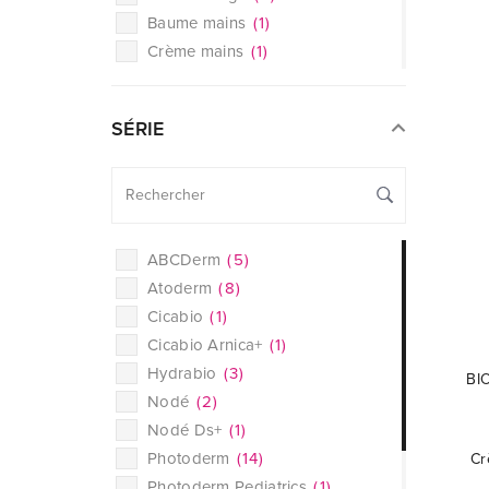
Baume mains
(
1
)
Crème mains
(
1
)
Baume corps
(
3
)
Crème corps
(
6
)
SÉRIE
Lait corps
(
1
)
Eau micellaire
(
7
)
Gommage
(
1
)
Gel nettoyant
(
2
)
Huile nettoyante
(
1
)
ABCDerm
(
5
)
Shampooing
(
3
)
Atoderm
(
8
)
Soin solaire corps
(
2
)
Cicabio
(
1
)
Soin solaire visage
(
14
)
Cicabio Arnica+
(
1
)
Crème de jour
(
12
)
Hydrabio
(
3
)
BI
Nodé
(
2
)
Nodé Ds+
(
1
)
Photoderm
(
14
)
Cr
Photoderm Pediatrics
(
1
)