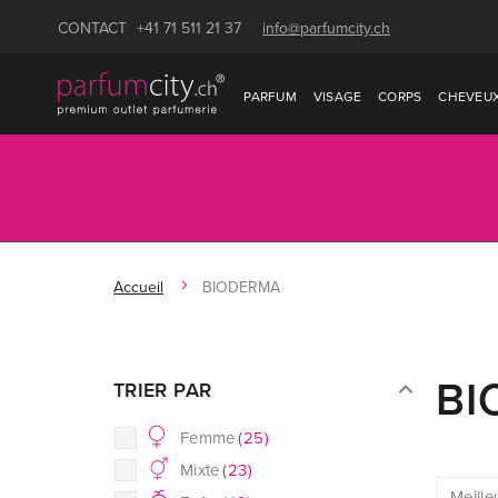
CONTACT
+41 71 511 21 37
info@parfumcity.ch
PARFUM
VISAGE
CORPS
CHEVEU
Accueil
BIODERMA
BI
TRIER PAR
Femme
(
25
)
Mixte
(
23
)