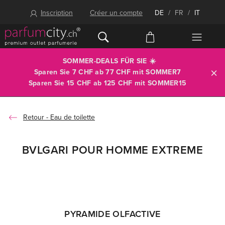
Inscription
Créer un compte
DE
/
FR
/
IT
SOMMER-DEALS FÜR SIE ☀️
Sparen Sie 7 CHF ab 77 CHF mit
SOMMER7
Sparen Sie 15 CHF ab 125 CHF mit
SOMMER15
Eau de toilette
BVLGARI POUR HOMME EXTREME
PYRAMIDE OLFACTIVE