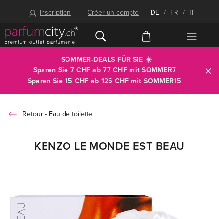
Inscription
Créer un compte
DE
/
FR
/
IT
SOMMER-DEALS FÜR SIE ☀️
Sparen Sie 7 CHF ab 77 CHF mit
SOMMER7
Sparen Sie 15 CHF ab 125 CHF mit
SOMMER15
Eau de toilette
KENZO LE MONDE EST BEAU