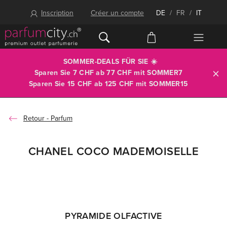
Inscription
Créer un compte
DE
/
FR
/
IT
SOMMER-DEALS FÜR SIE ☀️
Sparen Sie 7 CHF ab 77 CHF mit
SOMMER7
Sparen Sie 15 CHF ab 125 CHF mit
SOMMER15
Parfum
CHANEL COCO MADEMOISELLE
PYRAMIDE OLFACTIVE