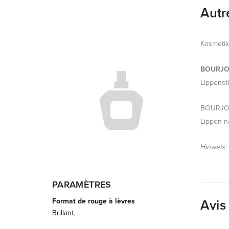
Autr
Kosmeti
BOURJOIS
Lippensti
BOURJOIS
Lippen n
Hinweis:
PARAMÈTRES
Format de rouge à lèvres
Avis
Brillant
,