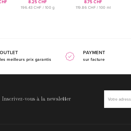
 CHF
8.25 CHF
8.75 CHF
196.43 CHF / 100 g
119.86 CHF / 100 ml
OUTLET
PAYMENT
les meilleurs prix garantis
sur facture
Inscrivez-vous à la newsletter