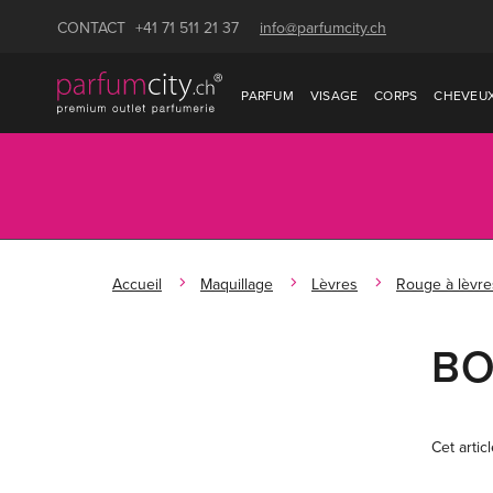
CONTACT
+41 71 511 21 37
info@parfumcity.ch
PARFUM
VISAGE
CORPS
CHEVEU
Accueil
Maquillage
Lèvres
Rouge à lèvre
BO
Cet artic