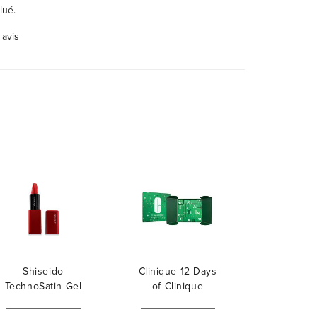
lué.
 avis
Shiseido
Clinique 12 Days
TechnoSatin Gel
of Clinique
Lipstick
Advent Calendar