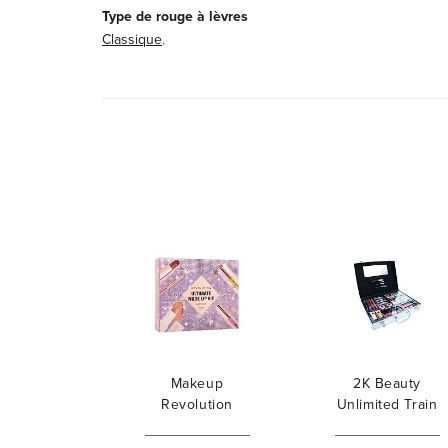
Type de rouge à lèvres
Classique
,
Makeup
2K Beauty
Revolution
Unlimited Train
London Ultimate
Case
Nude Lip Kit