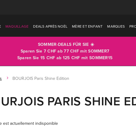
X
MAQUILLAGE
DEALS APRÈS NOËL
MÈRE ET ENFANT
MARQUES
PR
SOMMER-DEALS FÜR SIE ☀️
Sparen Sie 7 CHF ab 77 CHF mit
SOMMER7
Sparen Sie 15 CHF ab 125 CHF mit
SOMMER15
s
BOURJOIS Paris Shine Edition
URJOIS PARIS SHINE E
le est actuellement indisponible