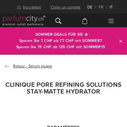
Inscription
Créer un compte
DE
/
FR
/
IT
SOMMER-DEALS FÜR SIE ☀️
Sparen Sie 7 CHF ab 77 CHF mit
SOMMER7
Sparen Sie 15 CHF ab 125 CHF mit
SOMMER15
Sérum visage
CLINIQUE PORE REFINING SOLUTIONS
STAY-MATTE HYDRATOR