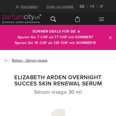
Inscription
Créer un compte
DE
/
FR
/
IT
SOMMER-DEALS FÜR SIE ☀️
Sparen Sie 7 CHF ab 77 CHF mit
SOMMER7
Sparen Sie 15 CHF ab 125 CHF mit
SOMMER15
Sérum visage
ELIZABETH ARDEN OVERNIGHT
SUCCES SKIN RENEWAL SERUM
Sérum visage 30 ml