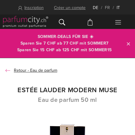
Inscription
Créer un compte
DE
/
FR
/
IT
SOMMER-DEALS FÜR SIE ☀️
Sparen Sie 7 CHF ab 77 CHF mit
SOMMER7
Sparen Sie 15 CHF ab 125 CHF mit
SOMMER15
Eau de parfum
ESTÉE LAUDER MODERN MUSE
Eau de parfum 50 ml