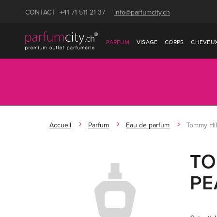
CONTACT
+41 71 511 21 37
info@parfumcity.ch
PARFUM
VISAGE
CORPS
CHEVEU
Accueil
Parfum
Eau de parfum
Tommy Hil
TO
PE