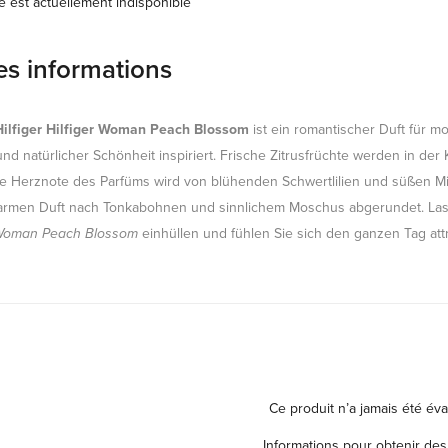
le est actuellement indisponible
es informations
ilfiger Hilfiger Woman Peach Blossom
ist ein romantischer Duft für m
nd natürlicher Schönheit inspiriert. Frische Zitrusfrüchte werden in der
ale Herznote des Parfüms wird von blühenden Schwertlilien und süßen M
rmen Duft nach Tonkabohnen und sinnlichem Moschus abgerundet. Las
 Woman Peach Blossom
einhüllen und fühlen Sie sich den ganzen Tag attr
Ce produit n’a jamais été éva
Informations pour obtenir des