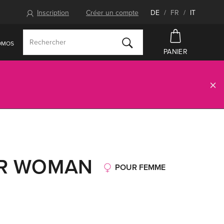
Inscription
Créer un compte
DE
/
FR
/
IT
OMOS
PANIER
ER WOMAN
POUR FEMME