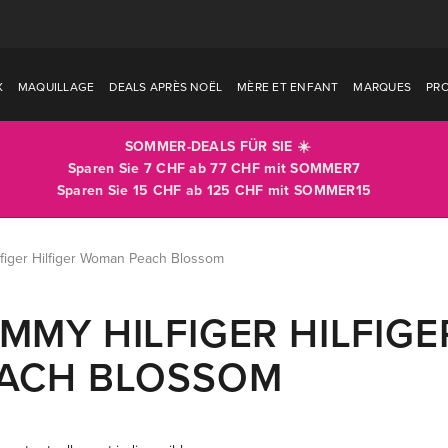
X
MAQUILLAGE
DEALS APRÈS NOËL
MÈRE ET ENFANT
MARQUES
PR
SOMMER-DEALS FÜR SIE ☀️
Sparen Sie 7 CHF ab 77 CHF mit
SOMMER7
Sparen Sie 15 CHF ab 125 CHF mit
SOMMER15
figer Hilfiger Woman Peach Blossom
MMY HILFIGER HILFIG
ACH BLOSSOM