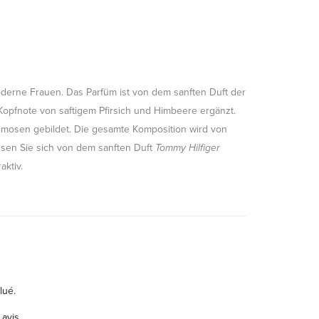
oderne Frauen. Das Parfüm ist von dem sanften Duft der
 Kopfnote von saftigem Pfirsich und Himbeere ergänzt.
imosen gebildet. Die gesamte Komposition wird von
sen Sie sich von dem sanften Duft
Tommy Hilfiger
aktiv.
lué.
 avis