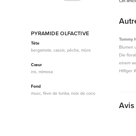
Cet artic
Autr
PYRAMIDE OLFACTIVE
Tommy H
Tête
Blumen u
bergamote, cassis, pêche, mûre
Die flor
einem wa
Cœur
Hilfiger
iris, mimosa
Fond
musc, fève de tonka, noix de coco
Avis