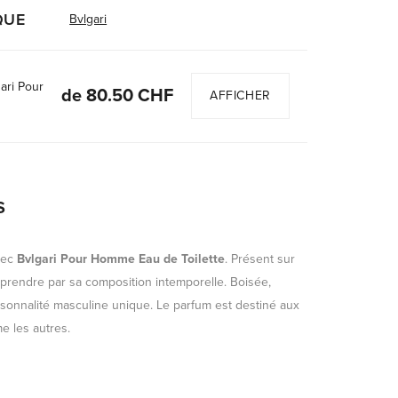
QUE
Bvlgari
ari Pour
de 80.50 CHF
AFFICHER
s
avec
Bvlgari Pour Homme Eau de Toilette
. Présent sur
prendre par sa composition intemporelle. Boisée,
ersonnalité masculine unique. Le parfum est destiné aux
e les autres.