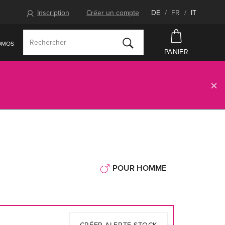
Inscription
Créer un compte
DE
/
FR
/
IT
OMOS
PANIER
POUR HOMME