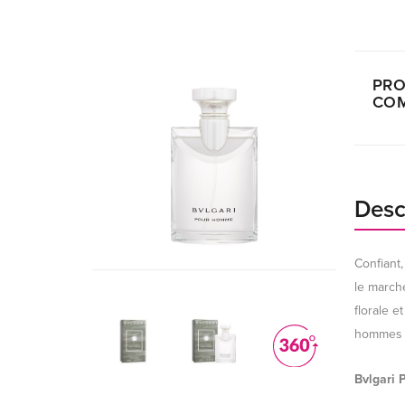
PRO
COM
Desc
Confiant
le march
florale e
hommes q
Bvlgari 