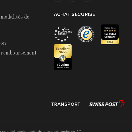
ACHAT SÉCURISÉ
 modalités de
ion
t remboursement
TRANSPORT
a société exploitante du site
parfumcity.ch
AG.