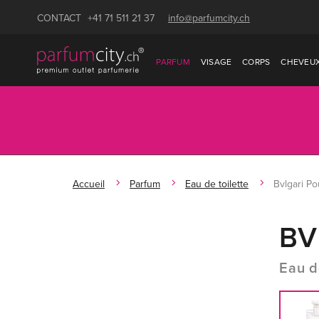
CONTACT
+41 71 511 21 37
info@parfumcity.ch
PARFUM
VISAGE
CORPS
CHEVEU
Accueil
Parfum
Eau de toilette
Bvlgari P
BV
Eau d