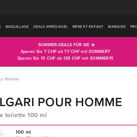
X
MAQUILLAGE
DEALS APRÈS NOËL
MÈRE ET ENFANT
MARQUES
PR
SOMMER-DEALS FÜR SIE ☀️
Sparen Sie 7 CHF ab 77 CHF mit
SOMMER7
Sparen Sie 15 CHF ab 125 CHF mit
SOMMER15
our Homme
LGARI POUR HOMME
e toilette 100 ml
100 ml