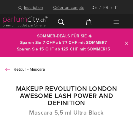
Inscription
Créer un compte
DE
/
FR
/
IT
SOMMER-DEALS FÜR SIE ☀️
Sparen Sie 7 CHF ab 77 CHF mit
SOMMER7
Sparen Sie 15 CHF ab 125 CHF mit
SOMMER15
Mascara
MAKEUP REVOLUTION LONDON
AWESOME LASH POWER AND
DEFINITION
Mascara 5,5 ml Ultra Black