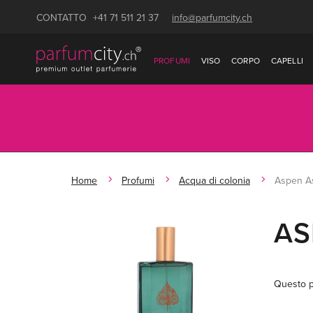
CONTATTO
+41 71 511 21 37
info@parfumcity.ch
PROFUMI
VISO
CORPO
CAPELLI
Home
Profumi
Acqua di colonia
Aspen A
AS
Questo p