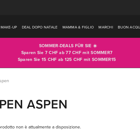
MAKE-UP
DEAL DOPO NATALE
MAMMA & FIGLIO
MARCHI
BUON ACQU
SOMMER-DEALS FÜR SIE ☀️
Sparen Sie 7 CHF ab 77 CHF mit
SOMMER7
Sparen Sie 15 CHF ab 125 CHF mit
SOMMER15
spen
PEN ASPEN
rodotto non è attualmente a disposizione.