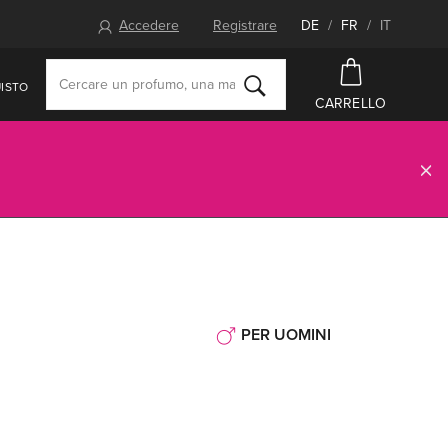
Accedere
Registrare
DE
/
FR
/
IT
ISTO
CARRELLO
PER UOMINI