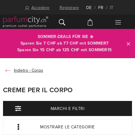
Accedere
Registrare
DE
/
FR
/
IT
SOMMER-DEALS FÜR SIE ☀️
Sparen Sie 7 CHF ab 77 CHF mit
SOMMER7
Sparen Sie 15 CHF ab 125 CHF mit
SOMMER15
Corpo
CREME PER IL CORPO
MARCHI E FILTRI
MOSTRARE LE CATEGORIE