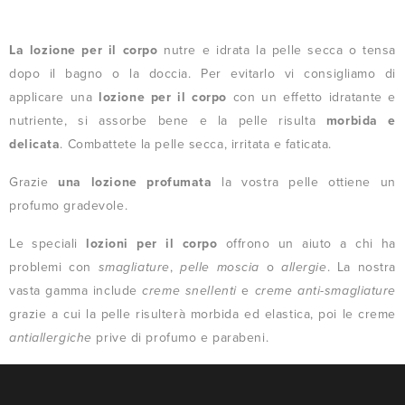
La lozione per il corpo
nutre e idrata la pelle secca o tensa
dopo il bagno o la doccia. Per evitarlo vi consigliamo di
applicare una
lozione per il corpo
con un effetto idratante e
nutriente, si assorbe bene e la pelle risulta
morbida e
delicata
. Combattete la pelle secca, irritata e faticata.
Grazie
una lozione profumata
la vostra pelle ottiene un
profumo gradevole.
Le speciali
lozioni per il corpo
offrono un aiuto a chi ha
problemi con
smagliature
,
pelle moscia
o
allergie
. La nostra
vasta gamma include
creme snellenti
e
creme anti-smagliature
grazie a cui la pelle risulterà morbida ed elastica, poi le creme
antiallergiche
prive di profumo e parabeni.