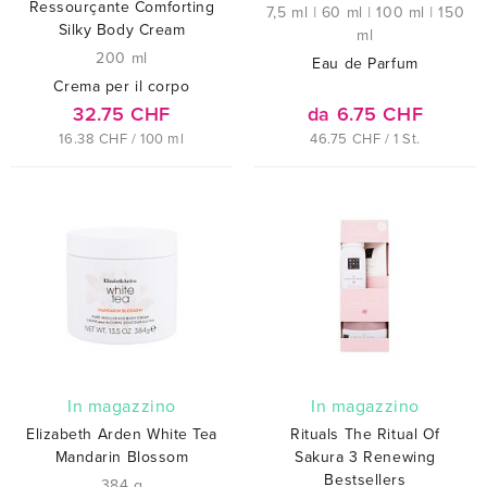
Ressourçante Comforting
7,5 ml
|
60 ml
|
100 ml
|
150
Silky Body Cream
ml
200 ml
Eau de Parfum
Crema per il corpo
32.75 CHF
da 6.75 CHF
16.38 CHF / 100 ml
46.75 CHF / 1 St.
In magazzino
In magazzino
Elizabeth Arden White Tea
Rituals The Ritual Of
Mandarin Blossom
Sakura 3 Renewing
Bestsellers
384 g