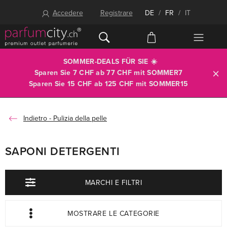
Accedere
Registrare
DE
/
FR
/
IT
SOMMER-DEALS FÜR SIE ☀️
Sparen Sie 7 CHF ab 77 CHF mit
SOMMER7
Sparen Sie 15 CHF ab 125 CHF mit
SOMMER15
Pulizia della pelle
SAPONI DETERGENTI
MARCHI E FILTRI
MOSTRARE LE CATEGORIE