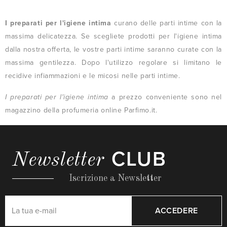
I preparati per l'igiene intima
curano delle parti intime con la
massima delicatezza. Se scegliete prodotti per l'igiene intima
dalla nostra offerta, le vostre parti intime saranno curate con la
massima gentilezza. Dopo l'utilizzo regolare si limitano le
recidive infiammazioni e le micosi nelle parti intime.
I preparati per l'igiene intima
a prezzo conveniente sono nel
magazzino della profumeria online Parfimo.it.
CLUB
Newsletter
Iscrizione a Newsletter
ACCEDERE