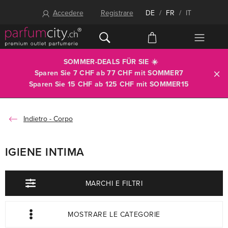
Accedere
Registrare
DE
/
FR
/
IT
SOMMER-DEALS FÜR SIE ☀️
Sparen Sie 7 CHF ab 77 CHF mit
SOMMER7
Sparen Sie 15 CHF ab 125 CHF mit
SOMMER15
Corpo
IGIENE INTIMA
MARCHI E FILTRI
MOSTRARE LE CATEGORIE