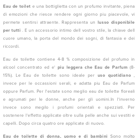
Eau de toilet
e una bottiglietta con un profumo invitante, piena
di emozioni che riesce rendere ogni giorno piu piacevole, vi
permete sentirsi attraente. Rappresenta un
lusso disponibile
per tutti
. E un accessorio intimo dell vostro stile, la chiave dell
cuore umano, la porta del mondo dei sogni, di fantasia e dei
riccordi.
Eau de toilette contiene 4-8 % composizione del profumo in
alcool concentrato ed e‘
piu leggera che Eau de Parfum
(8-
15%). Le Eau de toilette sono ideale per
uso quotidiano
,
invece per le occassioni serali, e adatta piu Eau de Parfum
oppure Parfum. Per l‘estate sono meglio eau de toilette floreali
e agrumati per le donne, anche per gli uomini.In l‘inverno
invece sono megilo i profumi orientali e spezziati. Per
sostenere l‘effetto applicate oltre sulla pelle anche sui vestiti e
capelli. Dopo circa quatro ore applicate di nuovo.
Eau de toilette di donna, uomo e di bambini
Sono molto