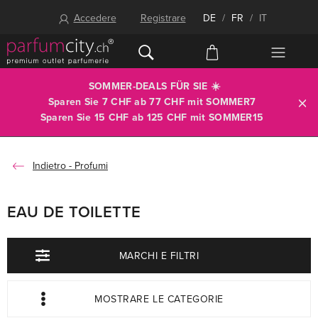
Accedere
Registrare
DE
/
FR
/
IT
SOMMER-DEALS FÜR SIE ☀️
Sparen Sie 7 CHF ab 77 CHF mit
SOMMER7
Sparen Sie 15 CHF ab 125 CHF mit
SOMMER15
Profumi
EAU DE TOILETTE
MARCHI E FILTRI
MOSTRARE LE CATEGORIE