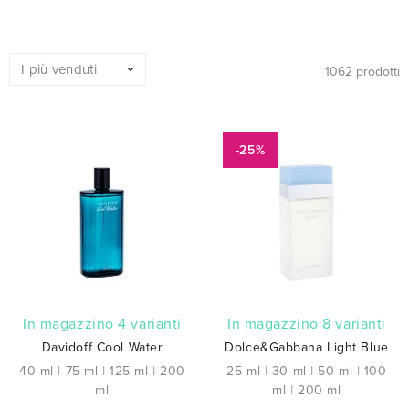
1062 prodotti
-25%
In magazzino 4 varianti
In magazzino 8 varianti
Davidoff Cool Water
Dolce&Gabbana Light Blue
40 ml
|
75 ml
|
125 ml
|
200
25 ml
|
30 ml
|
50 ml
|
100
ml
ml
|
200 ml