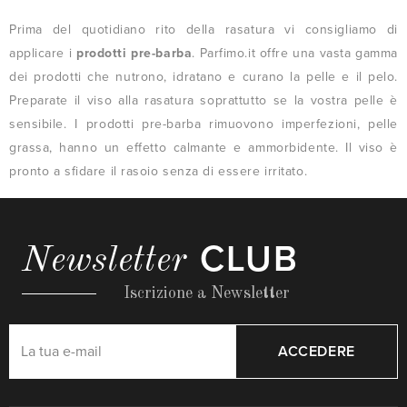
Prima del quotidiano rito della rasatura vi consigliamo di
applicare i
prodotti pre-barba
. Parfimo.it offre una vasta gamma
dei prodotti che nutrono, idratano e curano la pelle e il pelo.
Preparate il viso alla rasatura soprattutto se la vostra pelle è
sensibile. I prodotti pre-barba rimuovono imperfezioni, pelle
grassa, hanno un effetto calmante e ammorbidente. Il viso è
pronto a sfidare il rasoio senza di essere irritato.
CLUB
Newsletter
Iscrizione a Newsletter
ACCEDERE