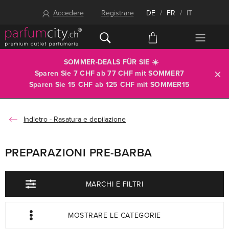
Accedere
Registrare
DE
/
FR
/
IT
SOMMER-DEALS FÜR SIE ☀️
Sparen Sie 7 CHF ab 77 CHF mit
SOMMER7
Sparen Sie 15 CHF ab 125 CHF mit
SOMMER15
Rasatura e depilazione
PREPARAZIONI PRE-BARBA
MARCHI E FILTRI
MOSTRARE LE CATEGORIE