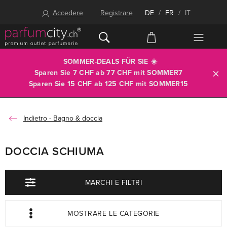
Accedere
Registrare
DE
/
FR
/
IT
SOMMER-DEALS FÜR SIE ☀️
Sparen Sie 7 CHF ab 77 CHF mit
SOMMER7
Sparen Sie 15 CHF ab 125 CHF mit
SOMMER15
Bagno & doccia
DOCCIA SCHIUMA
MARCHI E FILTRI
MOSTRARE LE CATEGORIE