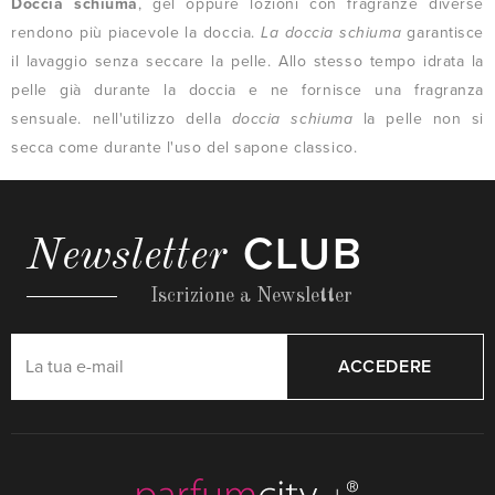
Doccia schiuma
, gel oppure lozioni con fragranze diverse
rendono più piacevole la doccia.
La doccia schiuma
garantisce
il lavaggio senza seccare la pelle. Allo stesso tempo idrata la
pelle già durante la doccia e ne fornisce una fragranza
sensuale. nell'utilizzo della
doccia schiuma
la pelle non si
secca come durante l'uso del sapone classico.
CLUB
Newsletter
Iscrizione a Newsletter
ACCEDERE