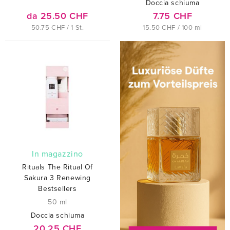
Doccia schiuma
da 25.50 CHF
7.75 CHF
50.75 CHF / 1 St.
15.50 CHF / 100 ml
In magazzino
Rituals The Ritual Of
Sakura 3 Renewing
Bestsellers
50 ml
Doccia schiuma
20.25 CHF