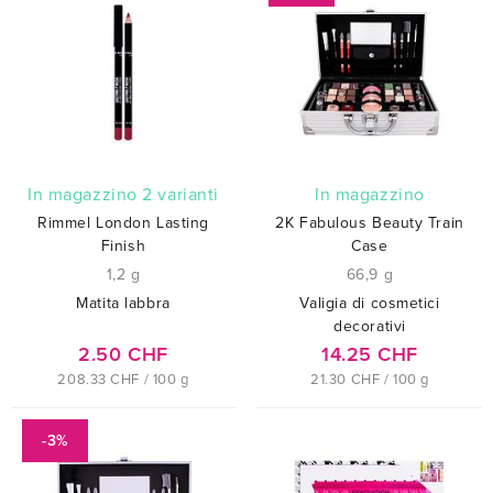
In magazzino 2 varianti
In magazzino
Rimmel London Lasting
2K Fabulous Beauty Train
Finish
Case
1,2 g
66,9 g
Matita labbra
Valigia di cosmetici
decorativi
2.50 CHF
14.25 CHF
208.33 CHF / 100 g
21.30 CHF / 100 g
-3%