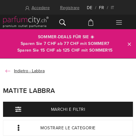
Accedere
Registrare
DE
/
FR
/
IT
SOMMER-DEALS FÜR SIE ☀️
Sparen Sie 7 CHF ab 77 CHF mit
SOMMER7
Sparen Sie 15 CHF ab 125 CHF mit
SOMMER15
Labbra
MATITE LABBRA
MARCHI E FILTRI
MOSTRARE LE CATEGORIE