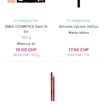
In magazzino
In magazzino
ZMILE COSMETICS Glam To
Shiseido LipLiner InkDuo
Go
Matita labbra
25,1 g
Make-up kit
10.00 CHF
17.50 CHF
39.84 CHF / 100 g
17.50 CHF / 1 St.