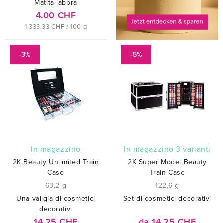
Matita labbra
4.00 CHF
1 333.33 CHF / 100 g
-3%
-5%
In magazzino
In magazzino 3 varianti
2K Beauty Unlimited Train
2K Super Model Beauty
Case
Train Case
63,2 g
122,6 g
Una valigia di cosmetici
Set di cosmetici decorativi
decorativi
14.25 CHF
da 14.25 CHF