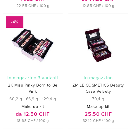
22.55 CHF / 100 g
12.85 CHF / 100 g
-4%
In magazzino 3 varianti
In magazzino
2K Miss Pinky Born to Be
ZMILE COSMETICS Beauty
Pink
Case Velvety
60,2 g
|
66,9 g
|
129,4 g
79,4 g
Make-up kit
Make-up kit
da 12.50 CHF
25.50 CHF
18.68 CHF / 100 g
32.12 CHF / 100 g