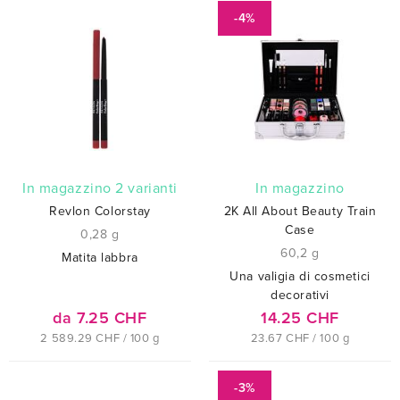
-4%
In magazzino 2 varianti
In magazzino
Revlon Colorstay
2K All About Beauty Train
Case
0,28 g
60,2 g
Matita labbra
Una valigia di cosmetici
decorativi
da 7.25 CHF
14.25 CHF
2 589.29 CHF / 100 g
23.67 CHF / 100 g
-3%