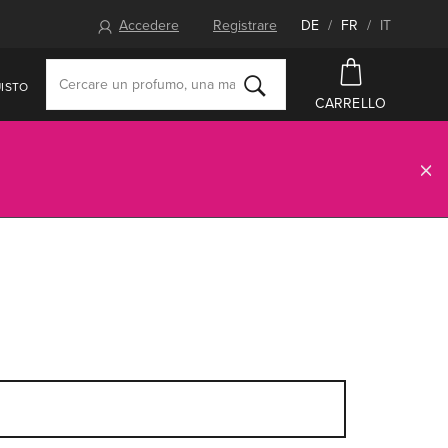
Accedere
Registrare
DE
/
FR
/
IT
ISTO
CARRELLO