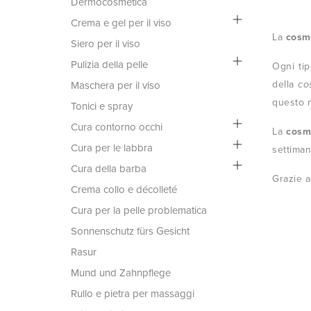
Dermocosmetica
Crema e gel per il viso
La
cosme
Siero per il viso
Pulizia della pelle
Ogni ti
della
co
Maschera per il viso
questo m
Tonici e spray
Cura contorno occhi
La
cosm
Cura per le labbra
settiman
Cura della barba
Grazie a
Crema collo e décolleté
Cura per la pelle problematica
Sonnenschutz fürs Gesicht
Rasur
Mund und Zahnpflege
Rullo e pietra per massaggi