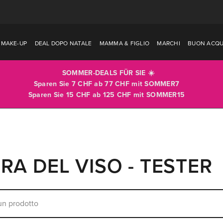
MAKE-UP
DEAL DOPO NATALE
MAMMA & FIGLIO
MARCHI
BUON ACQU
SOMMER-DEALS FÜR SIE ☀️
Sparen Sie 7 CHF ab 77 CHF mit
SOMMER7
Sparen Sie 15 CHF ab 125 CHF mit
SOMMER15
RA DEL VISO - TESTER
n prodotto