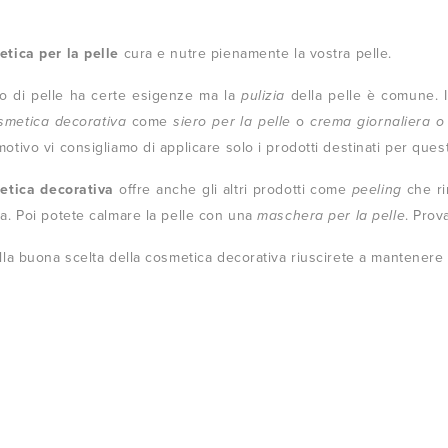
tica per la pelle
cura e nutre pienamente la vostra pelle.
po di pelle ha certe esigenze ma la
pulizia
della pelle è comune. In 
smetica decorativa
come
siero per la pelle
o
crema giornaliera o
otivo vi consigliamo di applicare solo i prodotti destinati per ques
etica decorativa
offre anche gli altri prodotti come
peeling
che ri
a. Poi potete calmare la pelle con una
maschera per la pelle
. Prov
lla buona scelta della cosmetica decorativa riuscirete a mantenere