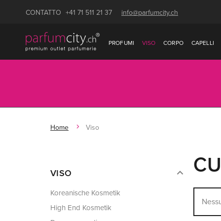
CONTATTO
+41 71 511 21 37
info@parfumcity.ch
PROFUMI
VISO
CORPO
CAPELLI
Home
Viso
CU
VISO
Koreanische Kosmetik
Nessu
High End Kosmetik