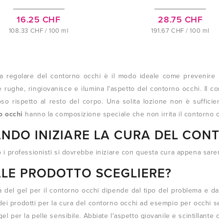
16.25 CHF
28.75 CHF
108.33 CHF / 100 ml
191.67 CHF / 100 ml
a regolare del contorno occhi è il modo ideale come prevenire il
e rughe, ringiovanisce e ilumina l'aspetto del contorno occhi. Il co
so rispetto al resto del corpo. Una solita lozione non è sufficie
o occhi
hanno la composizione speciale che non irrita il contorno o
NDO INIZIARE LA CURA DEL CON
i professionisti si dovrebbe iniziare con questa cura appena sarem
LE PRODOTTO SCEGLIERE?
a del gel per il contorno occhi dipende dal tipo del problema e dal
i prodotti per la cura del contorno occhi ad esempio per occhi sens
el per la pelle sensibile. Abbiate l'aspetto giovanile e scintillante 