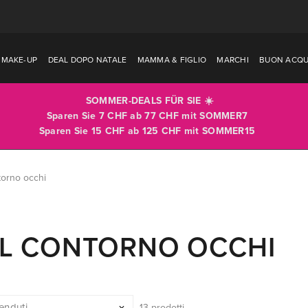
MAKE-UP
DEAL DOPO NATALE
MAMMA & FIGLIO
MARCHI
BUON ACQU
SOMMER-DEALS FÜR SIE ☀️
Sparen Sie 7 CHF ab 77 CHF mit
SOMMER7
Sparen Sie 15 CHF ab 125 CHF mit
SOMMER15
torno occhi
L CONTORNO OCCHI
13 prodotti