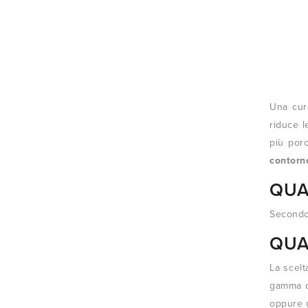
Una cur
riduce l
più poro
contorn
QUA
Secondo 
QUA
La scelt
gamma de
oppure g