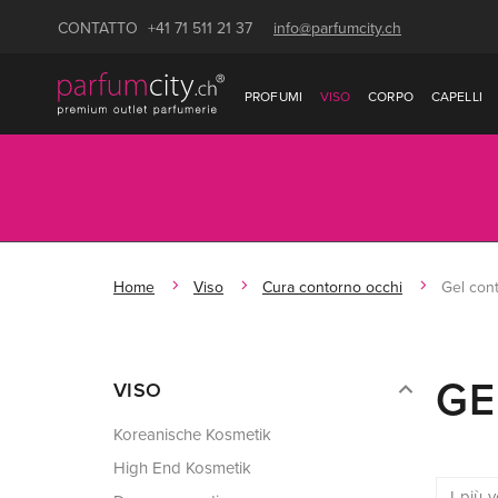
CONTATTO
+41 71 511 21 37
info@parfumcity.ch
PROFUMI
VISO
CORPO
CAPELLI
Home
Viso
Cura contorno occhi
Gel con
GE
VISO
Koreanische Kosmetik
High End Kosmetik