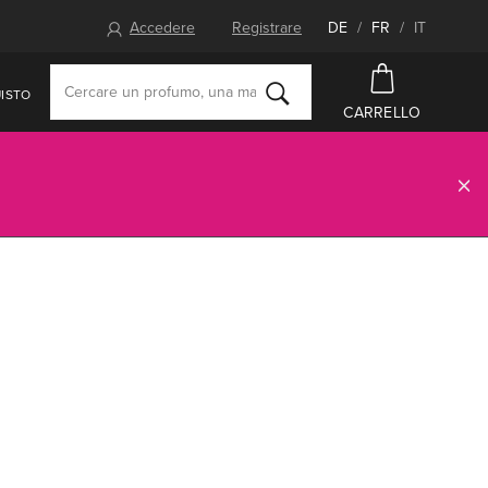
Accedere
Registrare
DE
/
FR
/
IT
ISTO
CARRELLO