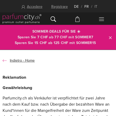
Accedere
Registrare
DE
/
FR
/
IT
SOMMER-DEALS FÜR SIE ☀️
Sparen Sie 7 CHF ab 77 CHF mit
SOMMER7
Sparen Sie 15 CHF ab 125 CHF mit
SOMMER15
Home
Reklamation
Gewährleistung
Parfumcity.ch als Verkäufer ist verpflichtet für zwei Jahre
nach dem Kauf bzw. nach Übergabe der bezahlten Ware an
Kund*innen für die Mangelfreiheit der Ware zum Zeitpunkt