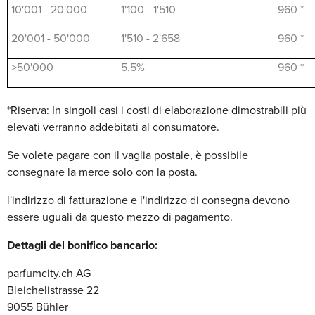
10'001 - 20'000
1'100 - 1'510
960 *
20'001 - 50'000
1'510 - 2'658
960 *
>50'000
5.5%
960 *
*Riserva: In singoli casi i costi di elaborazione dimostrabili più
elevati verranno addebitati al consumatore.
Se volete pagare con il vaglia postale, è possibile
consegnare la merce solo con la posta.
l'indirizzo di fatturazione e l'indirizzo di consegna devono
essere uguali da questo mezzo di pagamento.
Dettagli del bonifico bancario:
parfumcity.ch AG
Bleichelistrasse 22
9055 Bühler