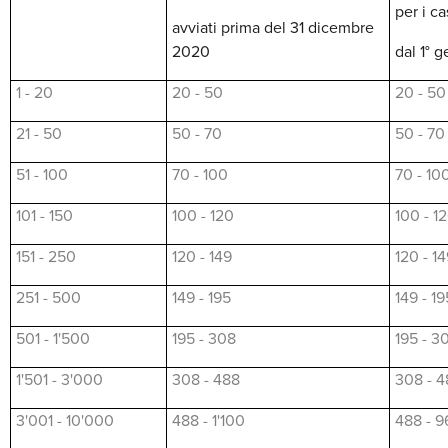
per i ca
avviati prima del 31 dicembre
2020
dal 1° 
1 - 20
20 - 50
20 - 50
21 - 50
50 - 70
50 - 70
51 - 100
70 - 100
70 - 10
101 - 150
100 - 120
100 - 1
151 - 250
120 - 149
120 - 1
251 - 500
149 - 195
149 - 19
501 - 1'500
195 - 308
195 - 3
1'501 - 3'000
308 - 488
308 - 4
3'001 - 10'000
488 - 1'100
488 - 9