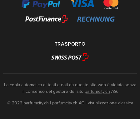
TRASPORTO
La copia automatica di testi e dati da questo sito web è vietata senza
il consenso del gestore del sito
parfumcity.ch
AG.
© 2026 parfumcity.ch | parfumcity.ch AG
|
visualizzazione classica