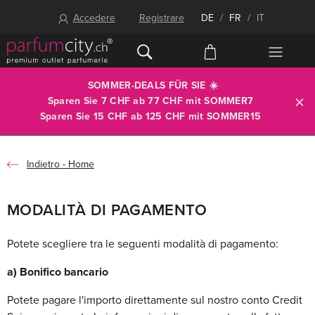
Accedere
Registrare
DE
/
FR
/
IT
SOMMER-DEALS FÜR SIE ☀️
Sparen Sie 7 CHF ab 77 CHF mit
SOMMER7
Sparen Sie 15 CHF ab 125 CHF mit
SOMMER15
Home
MODALITÀ DI PAGAMENTO
Potete scegliere tra le seguenti modalità di pagamento:
a) Bonifico bancario
Potete pagare l'importo direttamente sul nostro conto Credit