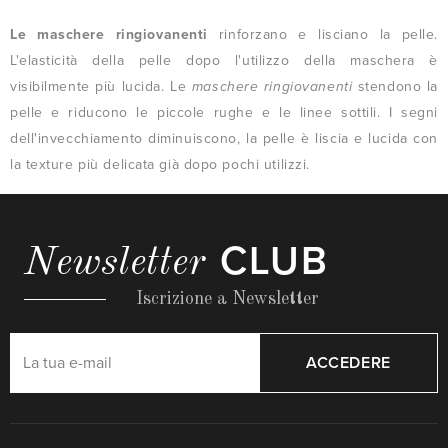
Le maschere ringiovanenti
rinforzano e lisciano la pelle.
L'elasticità della pelle dopo l'utilizzo della maschera è
visibilmente più lucida. Le
maschere ringiovanenti
stendono la
pelle e riducono le piccole rughe e le linee sottili. I segni
dell'invecchiamento diminuiscono, la pelle è liscia e lucida con
la texture più delicata già dopo pochi utilizzi.
CLUB
Newsletter
Iscrizione a Newsletter
ACCEDERE