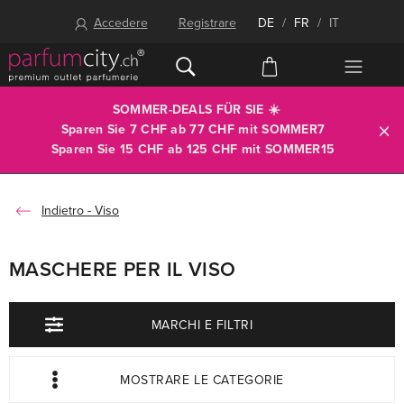
Accedere
Registrare
DE
/
FR
/
IT
SOMMER-DEALS FÜR SIE ☀️
Sparen Sie 7 CHF ab 77 CHF mit
SOMMER7
Sparen Sie 15 CHF ab 125 CHF mit
SOMMER15
Viso
MASCHERE PER IL VISO
MARCHI E FILTRI
MOSTRARE LE CATEGORIE