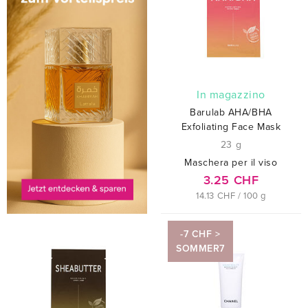
In magazzino
Barulab AHA/BHA
Exfoliating Face Mask
23 g
Maschera per il viso
3.25 CHF
14.13 CHF / 100 g
-7 CHF >
SOMMER7