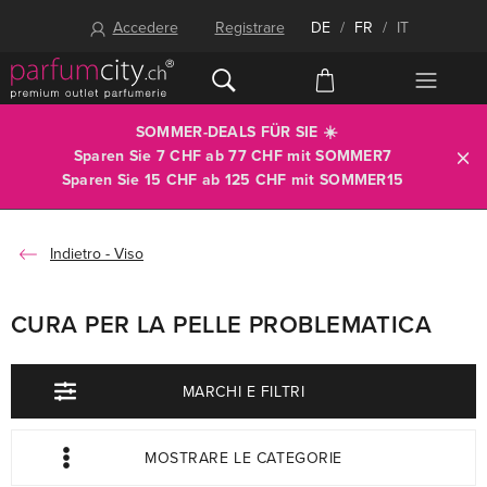
Accedere
Registrare
DE
/
FR
/
IT
SOMMER-DEALS FÜR SIE ☀️
Sparen Sie 7 CHF ab 77 CHF mit
SOMMER7
Sparen Sie 15 CHF ab 125 CHF mit
SOMMER15
Viso
CURA PER LA PELLE PROBLEMATICA
MARCHI E FILTRI
MOSTRARE LE CATEGORIE