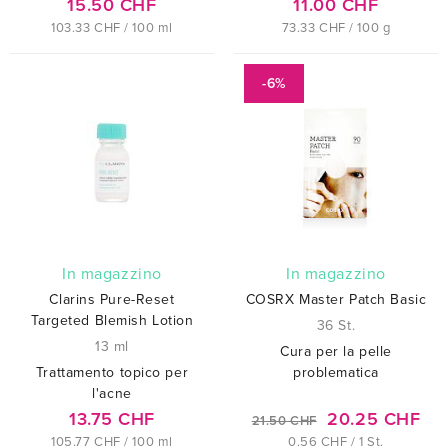
15.50 CHF
11.00 CHF
103.33 CHF / 100 ml
73.33 CHF / 100 g
-6%
In magazzino
In magazzino
Clarins Pure-Reset
COSRX Master Patch Basic
Targeted Blemish Lotion
36 St.
13 ml
Cura per la pelle
Trattamento topico per
problematica
l'acne
13.75 CHF
20.25 CHF
21.50 CHF
105.77 CHF / 100 ml
0.56 CHF / 1 St.