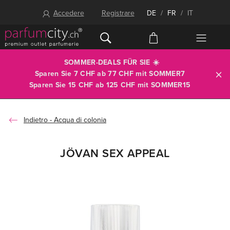
Accedere
Registrare
DE
/
FR
/
IT
SOMMER-DEALS FÜR SIE ☀️
Sparen Sie 7 CHF ab 77 CHF mit
SOMMER7
Sparen Sie 15 CHF ab 125 CHF mit
SOMMER15
Acqua di colonia
JÖVAN SEX APPEAL