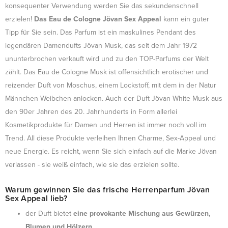
konsequenter Verwendung werden Sie das sekundenschnell
erzielen!
Das Eau de Cologne Jövan Sex Appeal
kann ein guter
Tipp für Sie sein. Das Parfum ist ein maskulines Pendant des
legendären Damendufts Jövan Musk, das seit dem Jahr 1972
ununterbrochen verkauft wird und zu den TOP-Parfums der Welt
zählt. Das Eau de Cologne Musk ist offensichtlich erotischer und
reizender Duft von Moschus, einem Lockstoff, mit dem in der Natur
Männchen Weibchen anlocken. Auch der Duft Jövan White Musk aus
den 90er Jahren des 20. Jahrhunderts in Form allerlei
Kosmetikprodukte für Damen und Herren ist immer noch voll im
Trend. All diese Produkte verleihen Ihnen Charme, Sex-Appeal und
neue Energie. Es reicht, wenn Sie sich einfach auf die Marke Jövan
verlassen - sie weiß einfach, wie sie das erzielen sollte.
Warum gewinnen Sie das frische Herrenparfum Jövan
Sex Appeal lieb?
der Duft bietet
eine provokante Mischung aus Gewürzen,
Blumen und Hölzern
,