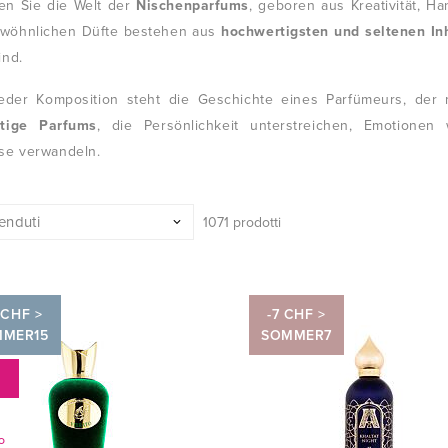
en Sie die Welt der
Nischenparfums
, geboren aus Kreativität, 
wöhnlichen Düfte bestehen aus
hochwertigsten und seltenen In
ind.
jeder Komposition steht die Geschichte eines Parfümeurs, der 
rtige Parfums
, die Persönlichkeit unterstreichen, Emotione
sse verwandeln.
1071 prodotti
 CHF >
-7 CHF >
MMER15
SOMMER7
%
O