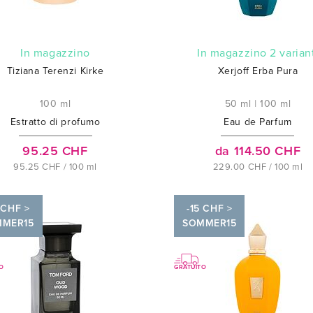
In magazzino
In magazzino 2 varian
Tiziana Terenzi Kirke
Xerjoff Erba Pura
100 ml
50 ml
|
100 ml
Estratto di profumo
Eau de Parfum
95.25 CHF
da 114.50 CHF
95.25 CHF / 100 ml
229.00 CHF / 100 ml
 CHF >
-15 CHF >
MMER15
SOMMER15
O
GRATUITO