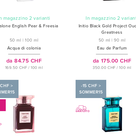
In magazzino 2 varianti
In magazzino 2 varian
alone English Pear & Freesia
Initio Black Gold Project Ou
Greatness
50 ml
|
100 ml
50 ml
|
90 ml
Acqua di colonia
Eau de Parfum
da 84.75 CHF
da 175.00 CHF
169.50 CHF / 100 ml
350.00 CHF / 100 ml
 CHF >
-15 CHF >
MMER15
SOMMER15
%
GRATUITO
O