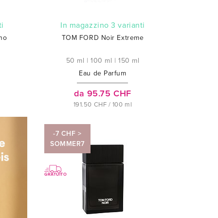
ti
In magazzino 3 varianti
no
TOM FORD Noir Extreme
50 ml
|
100 ml
|
150 ml
Eau de Parfum
da 95.75 CHF
191.50 CHF / 100 ml
-7 CHF >
SOMMER7
GRATUITO