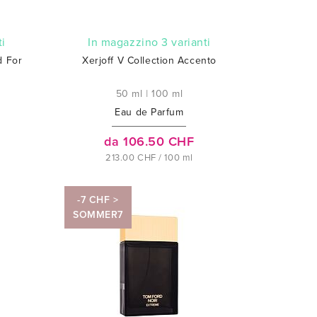
ti
In magazzino 3 varianti
d For
Xerjoff V Collection Accento
50 ml
|
100 ml
Eau de Parfum
da 106.50 CHF
213.00 CHF / 100 ml
-7 CHF >
SOMMER7