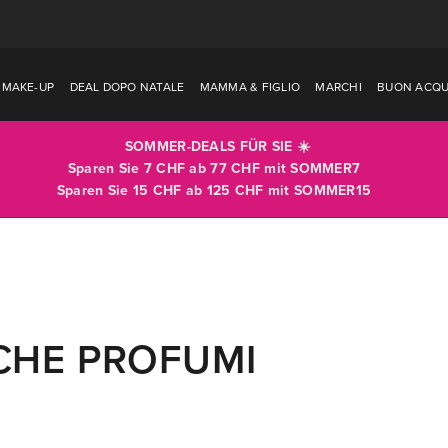
MAKE-UP
DEAL DOPO NATALE
MAMMA & FIGLIO
MARCHI
BUON ACQU
SOMMER-DEALS FÜR SIE ☀️
Sparen Sie 7 CHF ab 77 CHF mit
SOMMER7
Sparen Sie 15 CHF ab 125 CHF mit
SOMMER15
CHE PROFUMI