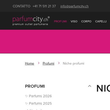
CONTATTO
+41 71 511 21 37
info@parfumcity.ch
PROFUMI
VISO
CORPO
CAPELLI
Home
Profumi
Niche profumi
NI
PROFUMI
✨ Parfums 2026
✨ Parfums 2025