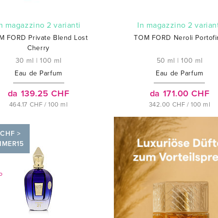
In magazzino 2 varianti
In magazzino 2 varian
M FORD Private Blend Lost
TOM FORD Neroli Portofi
Cherry
30 ml
|
100 ml
50 ml
|
100 ml
Eau de Parfum
Eau de Parfum
da 139.25 CHF
da 171.00 CHF
464.17 CHF / 100 ml
342.00 CHF / 100 ml
 CHF >
MMER15
O