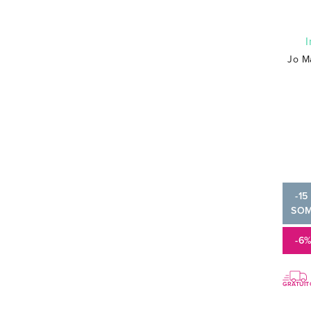
Eight & Bob
(
5
)
Electimuss
(
9
)
Escentric Molecules
(
6
)
Etat Libre d´Orange
(
14
)
Jo M
ETRO
(
1
)
Ex Nihilo
(
4
)
Floris
(
9
)
Fragrance Du Bois
(
8
)
Fragrance One
(
2
)
Franck Boclet
(
27
)
Frederic Malle
(
6
)
-15
Fugazzi
(
2
)
SO
Furiosa
(
9
)
Giardini Di Toscana
(
7
)
-6
Giardino Benessere
(
5
)
Goldfield & Banks
(
3
)
GRATUIT
Goutal
(
4
)
Gritti
(
4
)