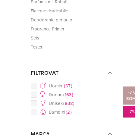
Parfums mit Rabatt
Flacone ricaricabile
Deodorante per auto
Fragrance Primer
Sets
Tester
FILTROVAT
Uomini
(
67
)
-7 
Donne
(
163
)
SO
Unisex
(
838
)
-7
Bambini
(
2
)
MARCA