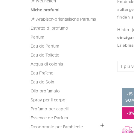
📌 Neuheiten
Entdeck
außerge
Niche profumi
finden s
📌 Arabisch-orientalische Parfums
Estratto di profumo
Hinter 
Parfum
einziga
Erlebni
Eau de Parfum
Eau de Toilette
Acqua di colonia
Eau Fraîche
Eau de Soin
Olio profumato
-15
Spray per il corpo
SO
Profumo per capelli
-8
Essence de Parfum
Deodorante per l'ambiente
GRATUIT