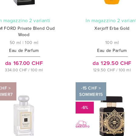
In magazzino 2 varianti
In magazzino 2 varian
M FORD Private Blend Oud
Xerjoff Erba Gold
Wood
50 ml
|
100 ml
100 ml
Eau de Parfum
Eau de Parfum
da 167.00 CHF
da 129.50 CHF
334.00 CHF / 100 ml
129.50 CHF / 100 ml
CHF >
-15 CHF >
MMER7
SOMMER15
-6%
GRATUITO