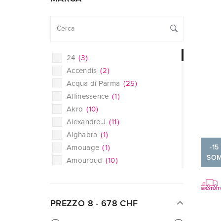
24
(
3
)
Accendis
(
2
)
Acqua di Parma
(
25
)
Affinessence
(
1
)
Akro
(
10
)
Alexandre.J
(
11
)
Alghabra
(
1
)
Amouage
(
1
)
-15
SO
Amouroud
(
10
)
Angela Ciampagna
(
2
)
Atelier des Ors
(
5
)
GRATUIT
Atkinsons
(
11
)
PREZZO
8
-
678
CHF
Attar Collection
(
5
)