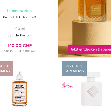
In magazzino
Xerjoff JTC Torino21
100 ml
Eau de Parfum
140.00 CHF
140.00 CHF / 100 ml
CHF >
-15 CHF >
MMER7
SOMMER15
GRATUITO