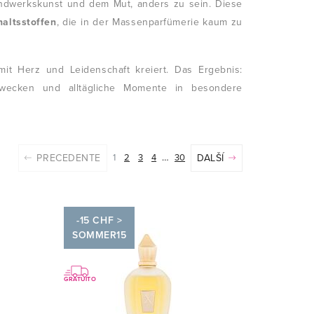
Handwerkskunst und dem Mut, anders zu sein. Diese
haltsstoffen
, die in der Massenparfümerie kaum zu
mit Herz und Leidenschaft kreiert. Das Ergebnis:
n wecken und alltägliche Momente in besondere
…
PRECEDENTE
1
2
3
4
30
DALŠÍ
-15 CHF >
SOMMER15
GRATUITO