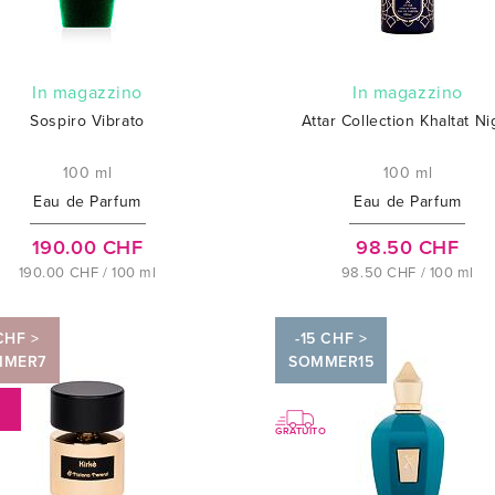
In magazzino
In magazzino
Sospiro Vibrato
Attar Collection Khaltat Ni
100 ml
100 ml
Eau de Parfum
Eau de Parfum
190.00 CHF
98.50 CHF
190.00 CHF / 100 ml
98.50 CHF / 100 ml
CHF >
-15 CHF >
MMER7
SOMMER15
%
GRATUITO