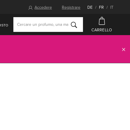
Accedere
Registrare
DE
/
FR
/
IT
ISTO
CARRELLO