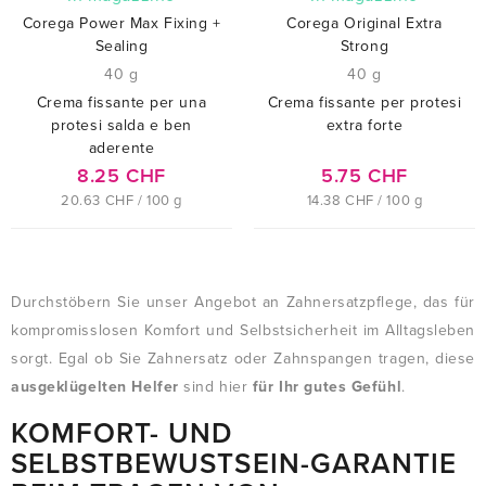
Corega Power Max Fixing +
Corega Original Extra
Sealing
Strong
40 g
40 g
Crema fissante per una
Crema fissante per protesi
protesi salda e ben
extra forte
aderente
8.25 CHF
5.75 CHF
20.63 CHF / 100 g
14.38 CHF / 100 g
Durchstöbern Sie unser Angebot an Zahnersatzpflege, das für
kompromisslosen Komfort und Selbstsicherheit im Alltagsleben
sorgt. Egal ob Sie Zahnersatz oder Zahnspangen tragen, diese
ausgeklügelten Helfer
sind hier
für Ihr gutes Gefühl
.
KOMFORT- UND
SELBSTBEWUSTSEIN-GARANTIE