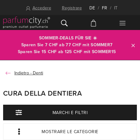
Accedere
Registrare
DE
/
FR
/
IT
SOMMER-DEALS FÜR SIE ☀️
Sparen Sie 7 CHF ab 77 CHF mit
SOMMER7
Sparen Sie 15 CHF ab 125 CHF mit
SOMMER15
Denti
CURA DELLA DENTIERA
MARCHI E FILTRI
MOSTRARE LE CATEGORIE