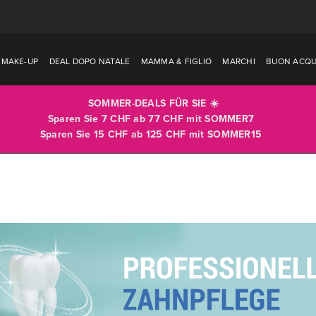
MAKE-UP
DEAL DOPO NATALE
MAMMA & FIGLIO
MARCHI
BUON ACQU
SOMMER-DEALS FÜR SIE ☀️
Sparen Sie 7 CHF ab 77 CHF mit
SOMMER7
Sparen Sie 15 CHF ab 125 CHF mit
SOMMER15