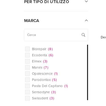
PER TIPO DI UTILIZZO
MARCA
Den
Biorepair
(
8
)
Ecodenta
(
6
)
Elmex
(
3
)
Marvis
(
7
)
Opalescence
(
1
)
Parodontax
(
5
)
Pasta Del Capitano
(
1
)
Sensodyne
(
3
)
Swissdent
(
3
)
Xpel
(
9
)