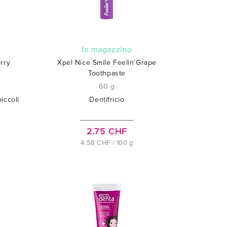
In magazzino
rry
Xpel Nice Smile Feelin'Grape
Toothpaste
60 g
iccoli
Dentifricio
2.75 CHF
4.58 CHF / 100 g