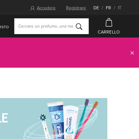
Accedere
Registrare
DE
/
FR
/
IT
ISTO
CARRELLO