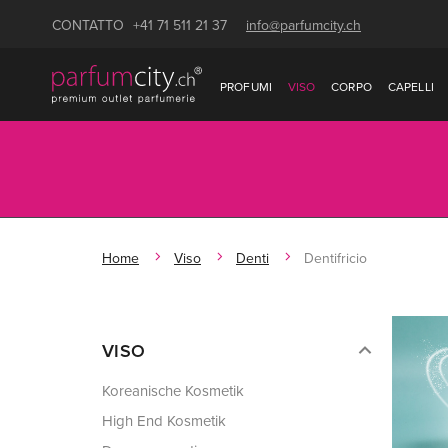
CONTATTO
+41 71 511 21 37
info@parfumcity.ch
PROFUMI
VISO
CORPO
CAPELLI
Home
Viso
Denti
Dentifricio
VISO
Koreanische Kosmetik
High End Kosmetik